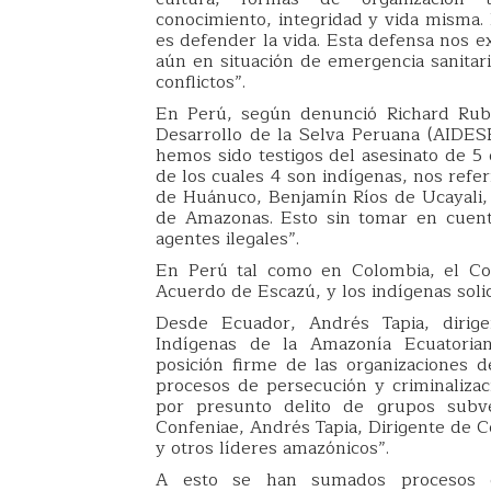
conocimiento, integridad y vida misma. 
es defender la vida. Esta defensa nos e
aún en situación de emergencia sanitari
conflictos”.
En Perú, según denunció Richard Rubio
Desarrollo de la Selva Peruana (AIDESE
hemos sido testigos del asesinato de 
de los cuales 4 son indígenas, nos ref
de Huánuco, Benjamín Ríos de Ucayali,
de Amazonas. Esto sin tomar en cuent
agentes ilegales”.
En Perú tal como en Colombia, el Co
Acuerdo de Escazú, y los indígenas soli
Desde Ecuador, Andrés Tapia, dirige
Indígenas de la Amazonía Ecuatoria
posición firme de las organizaciones d
procesos de persecución y criminalizaci
por presunto delito de grupos subve
Confeniae, Andrés Tapia, Dirigente de C
y otros líderes amazónicos”.
A esto se han sumados procesos de