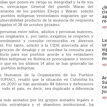
lias que ponen en riesgo su integridad y la de sus
es, vicecacique General del pueblo Warao del
¿M
ntación de los pueblos Eñepa y Warao- solicitó
ci
n pueblos indígenas venezolanos migrantes que se
ap
ulnerabilidad producto de la ausencia de respuesta
re
ojarlos el 28 de octubre próximo.
ago
personas entre niños, adultos y personas mayores,
 originarios y, por tanto, exigimos se respeten y
La
sentimiento y consulta reconocidos en diversos
ur
ó. Por tanto, solicitó a la CIDH interceda ante el
si
proceso de desalojo y se coordine la consulta para
de
itorio para sus pueblos acorde a los estándares
me
eblos indígenas en Bolivia es preocupante y merece
do que en los últimos 14 años se han generado las
ago
s pueblos indígenas.
os Humanos de la Organización de los Pueblos
Ar
(OPIAC), resaltó que la situación en Colombia ha
Su
 en 2020 se han asesinado 84 líderes y defensores
ca
odo el país, es decir, sea duplicado a diferencia
Ju
ago
 más azotados por los grupos armados legales e
ción estratégica y el abandono institucional, ha