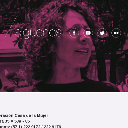
ración Casa de la Mujer
ra 35 # 53a - 86
onos: (57 1) 222 9172 / 222 9176