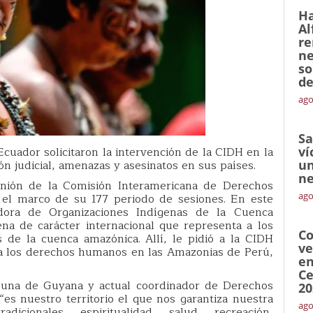
Ha
Al
re
ne
so
de
ago
Sa
Ecuador solicitaron la intervención de la CIDH en la
ví
 judicial, amenazas y asesinatos en sus países.
un
ne
unión de la Comisión Interamericana de Derechos
ago
 el marco de su 177 periodo de sesiones. En este
dora de Organizaciones Indígenas de la Cuenca
na de carácter internacional que representa a los
Co
 de la cuenca amazónica. Allí, le pidió a la CIDH
ve
 a los derechos humanos en las Amazonias de Perú,
en
Ce
muna de Guyana y actual coordinador de Derechos
20
 nuestro territorio el que nos garantiza nuestra
ago
dicionales, espiritualidad, salud, recreación,