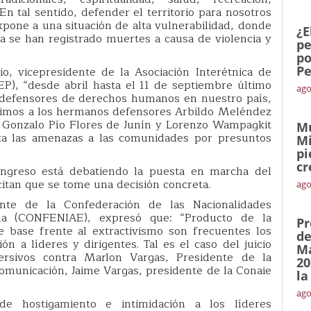
En tal sentido, defender el territorio para nosotros
xpone a una situación de alta vulnerabilidad, donde
¿E
a se han registrado muertes a causa de violencia y
pe
po
Pe
, vicepresidente de la Asociación Interétnica de
P), “desde abril hasta el 11 de septiembre último
ago
5 defensores de derechos humanos en nuestro país,
erimos a los hermanos defensores Arbildo Meléndez
 Gonzalo Pío Flores de Junín y Lorenzo Wampagkit
Mu
a las amenazas a las comunidades por presuntos
Mi
pi
cr
ngreso está debatiendo la puesta en marcha del
citan que se tome una decisión concreta.
ago
nte de la Confederación de las Nacionalidades
na (CONFENIAE), expresó que: “Producto de la
Pr
e base frente al extractivismo son frecuentes los
de
ón a líderes y dirigentes. Tal es el caso del juicio
Ma
rsivos contra Marlon Vargas, Presidente de la
20
omunicación, Jaime Vargas, presidente de la Conaie
la
ago
 hostigamiento e intimidación a los líderes