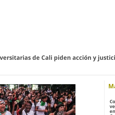
versitarias de Cali piden acción y justic
Má
Co
ve
en