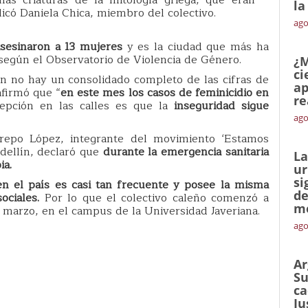
la
licó Daniela Chica, miembro del colectivo.
ago
asesinaron a 13 mujeres
y es la ciudad que más ha
 según el Observatorio de Violencia de Género.
¿M
ci
en no hay un consolidado completo de las cifras de
ap
firmó que “
en este mes los casos de feminicidio en
re
epción en las calles es que la
inseguridad sigue
ago
repo López, integrante del movimiento ‘Estamos
edellín, declaró que
durante la emergencia sanitaria
La
ia.
ur
si
en el país es casi tan frecuente y posee la misma
de
ociales.
Por lo que el colectivo caleño comenzó a
me
 marzo, en el campus de la Universidad Javeriana.
ago
Ar
Su
ca
Ju