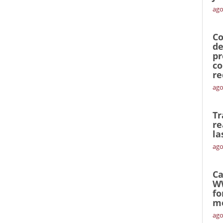
ago
Co
de
pr
co
re
ago
Tr
re
la
ago
Ca
W
fo
mó
ago