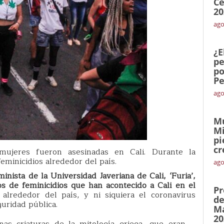
Ce
20
ago
¿E
pe
po
Pe
ago
Mu
Mi
pi
cr
jeres fueron asesinadas en Cali. Durante la
eminicidios alrededor del país.
ago
minista de la Universidad Javeriana de Cali, ‘Furia’,
s de feminicidios que han acontecido a Cali en el
Pr
alrededor del país, y ni siquiera el coronavirus
de
guridad pública.
Ma
20
as criaturas de la mitología griega, que eran