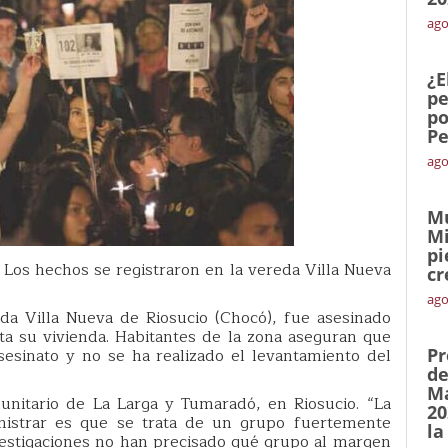
ago
¿E
pe
po
Pe
ago
Mu
Mi
pi
. Los hechos se registraron en la vereda Villa Nueva
cr
ago
eda Villa Nueva de Riosucio (Chocó), fue asesinado
a su vivienda. Habitantes de la zona aseguran que
esinato y no se ha realizado el levantamiento del
Pr
de
Ma
unitario de La Larga y Tumaradó, en Riosucio. “La
20
istrar es que se trata de un grupo fuertemente
la
estigaciones no han precisado qué grupo al margen