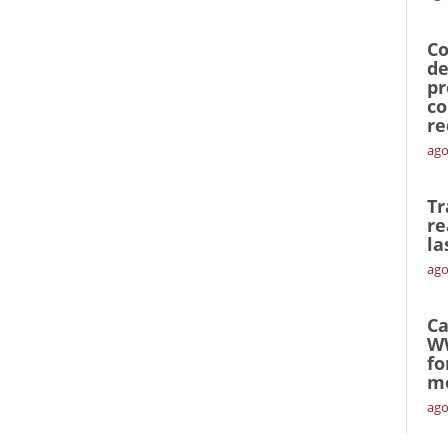
Co
de
pr
co
re
ago
Tr
re
la
ago
Ca
W
fo
mó
ago