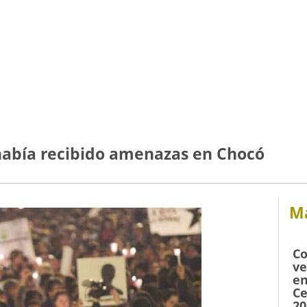
 había recibido amenazas en Chocó
Má
Co
ve
en
Ce
20