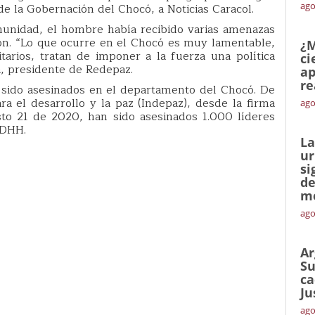
ago
de la Gobernación del Chocó, a Noticias Caracol.
munidad, el hombre había recibido varias amenazas
ón. “Lo que ocurre en el Chocó es muy lamentable,
¿M
tarios, tratan de imponer a la fuerza una política
ci
a, presidente de Redepaz.
ap
re
n sido asesinados en el departamento del Chocó. De
ra el desarrollo y la paz (Indepaz), desde la firma
ago
to 21 de 2020, han sido asesinados 1.000 líderes
DDHH.
La
ur
si
de
me
ago
Ar
Su
ca
Ju
ago