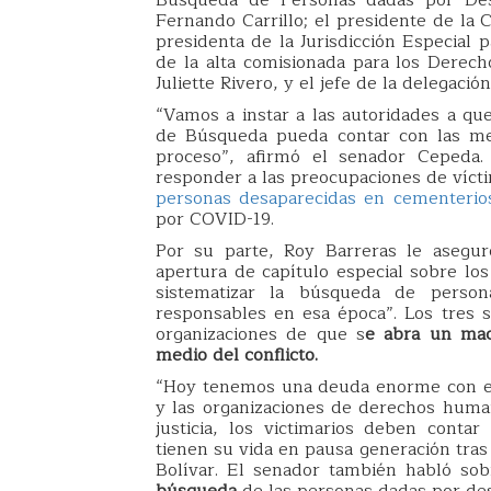
Fernando Carrillo; el presidente de la 
presidenta de la Jurisdicción Especial p
de la alta comisionada para los Dere
Juliette Rivero, y el jefe de la delegac
“Vamos a instar a las autoridades a qu
de Búsqueda pueda contar con las mej
proceso”, afirmó el senador Cepeda.
responder a las preocupaciones de víct
personas desaparecidas en cementerio
por COVID-19.
Por su parte, Roy Barreras le asegu
apertura de capítulo especial sobre lo
sistematizar la búsqueda de perso
responsables en esa época”. Los tres 
organizaciones de que s
e abra un mac
medio del conflicto.
“Hoy tenemos una deuda enorme con est
y las organizaciones de derechos human
justicia, los victimarios deben conta
tienen su vida en pausa generación tras
Bolívar. El senador también habló so
búsqueda
de las personas dadas por des