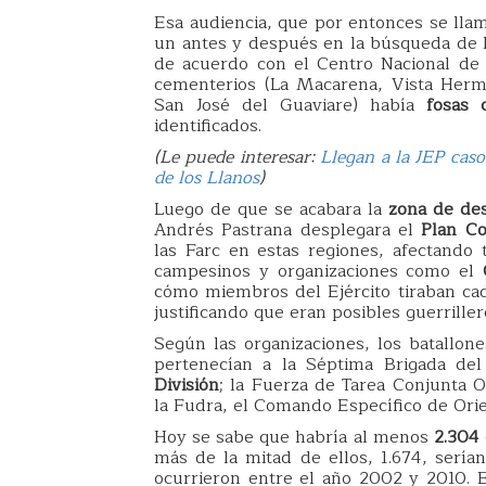
Esa audiencia, que por entonces se ll
un antes y después en la búsqueda de lo
de acuerdo con el Centro Nacional de
cementerios (La Macarena, Vista Hermo
San José del Guaviare) había
fosas
identificados.
(Le puede interesar:
Llegan a la JEP caso
de los Llanos
)
Luego de que se acabara la
zona de de
Andrés Pastrana desplegara el
Plan C
las Farc en estas regiones, afectando 
campesinos y organizaciones como el
cómo miembros del Ejército tiraban cad
justificando que eran posibles guerrille
Según las organizaciones, los batallo
pertenecían a la Séptima Brigada del
División
; la Fuerza de Tarea Conjunta 
la Fudra, el Comando Específico de Orie
Hoy se sabe que habría al menos
2.304 
más de la mitad de ellos, 1.674, serían
ocurrieron entre el año 2002 y 2010. 