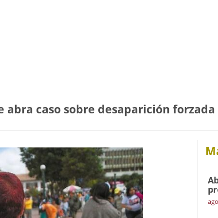
e abra caso sobre desaparición forzada
Má
Ab
pr
ago