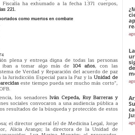
 Fiscalía ha exhumado a la fecha 1.371 cuerpos,
as 221.
¿M
ci
portados como muertos en combate
ap
4
re
0
ago
0
0
La
74
ur
ción plena y entrega digna de todas las personas
si
s iban a tomar algo más de
104 años
, con las
de
Sistema de Verdad y Reparación del acuerdo de paz
me
la Jurisdicción Especial para la Paz y la
Unidad de
ago
arecidas
este tiempo pueda ser mucho más corto”,
COFB.
encia, los senadores
Iván Cepeda, Roy Barreras y
Ar
iones sociales convocaron a una audiencia pública a
Su
los resultados de la búsqueda y protección de estos
ca
Ju
osa; el director general (e) de Medicina Legal, Jorge
ago
ior, Alicia Arango; la directora de la Unidad de
aparecidas, Luz Marina Monzón; el procurador,