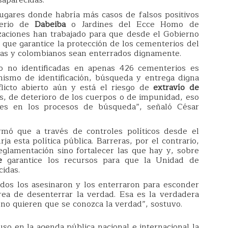
lugares donde habría más casos de falsos positivos
terio de
Dabeiba
o Jardines del Ecce Homo de
zaciones han trabajado para que desde el Gobierno
a que garantice la protección de los cementerios del
imas y colombianos sean enterrados dignamente.
 no identificadas en apenas 426 cementerios es
nismo de identificación, búsqueda y entrega digna
licto abierto aún y está el riesgo de
extravío de
as, de deterioro de los cuerpos o de impunidad, eso
es en los procesos de búsqueda”, señaló César
rmó que a través de controles políticos desde el
a esta política pública. Barreras, por el contrario,
glamentación sino fortalecer las que hay y, sobre
ue
garantice los recursos para que la Unidad de
idas.
dos los asesinaron y los enterraron para esconder
rea de desenterrar la verdad. Esa es la verdadera
 no quieren que se conozca la verdad”, sostuvo.
so en la agenda pública nacional e internacional la