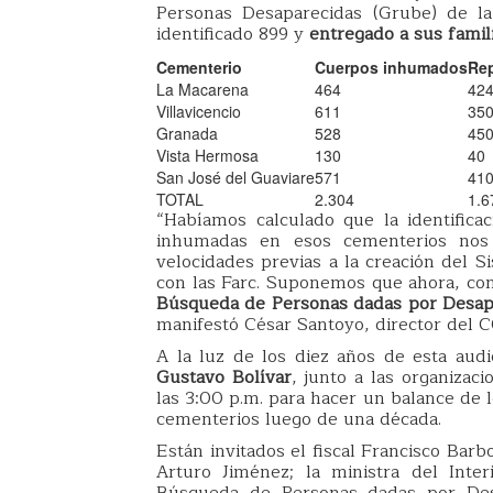
Personas Desaparecidas (Grube) de la
identificado 899 y
entregado a sus famili
Cementerio
Cuerpos inhumados
Re
La Macarena
464
42
Villavicencio
611
35
Granada
528
45
Vista Hermosa
130
40
San José del Guaviare
571
41
TOTAL
2.304
1.6
“Habíamos calculado que la identifica
inhumadas en esos cementerios no
velocidades previas a la creación del 
con las Farc. Suponemos que ahora, con 
Búsqueda de Personas dadas por Desap
manifestó César Santoyo, director del 
A la luz de los diez años de esta audi
Gustavo Bolívar
, junto a las organizac
las 3:00 p.m. para hacer un balance de 
cementerios luego de una década.
Están invitados el fiscal Francisco Barb
Arturo Jiménez; la ministra del Inter
Búsqueda de Personas dadas por Des