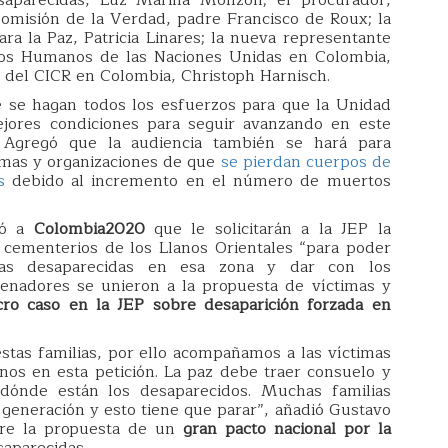
Comisión de la Verdad, padre Francisco de Roux; la
ara la Paz, Patricia Linares; la nueva representante
chos Humanos de las Naciones Unidas en Colombia,
ión del CICR en Colombia, Christoph Harnisch.
e se hagan todos los esfuerzos para que la Unidad
ores condiciones para seguir avanzando en este
 Agregó que la audiencia también se hará para
imas y organizaciones de que
se pierdan cuerpos de
s
debido al incremento en el número de muertos
ró a
Colombia2020
que le solicitarán a la JEP la
s cementerios de los Llanos Orientales “para poder
nas desaparecidas en esa zona y dar con los
senadores se unieron a la propuesta de víctimas y
ro caso en la JEP sobre desaparición forzada en
as familias, por ello acompañamos a las víctimas
os en esta petición. La paz debe traer consuelo y
r dónde están los desaparecidos. Muchas familias
 generación y esto tiene que parar”, añadió Gustavo
bre la propuesta de un
gran pacto nacional por la
aparecidas.