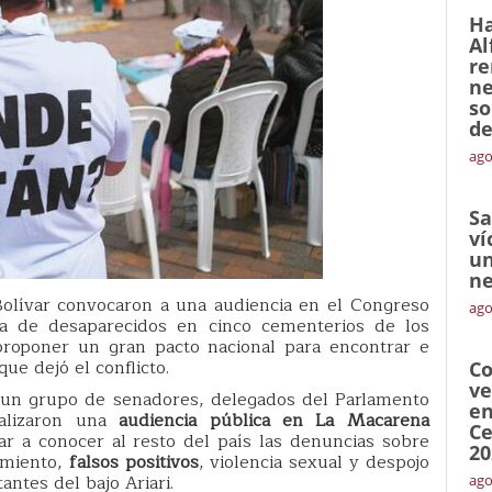
Ha
Al
re
ne
so
de
ago
Sa
ví
un
ne
olívar convocaron a una audiencia en el Congreso
ago
a de desaparecidos en cinco cementerios de los
 proponer un gran pacto nacional para encontrar e
que dejó el conflicto.
Co
ve
, un grupo de senadores, delegados del Parlamento
en
ealizaron una
audiencia pública en La Macarena
Ce
r a conocer al resto del país las denuncias sobre
20
amiento,
falsos positivos
, violencia sexual y despojo
antes del bajo Ariari.
ago