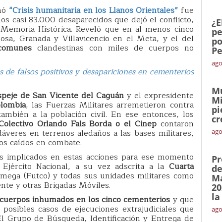
amó
“Crisis humanitaria en los Llanos Orientales”
fue
s casi 83.000 desaparecidos que dejó el conflicto,
¿E
 Memoria Histórica. Reveló que en al menos cinco
pe
sa, Granada y Villavicencio en el Meta, y el del
po
 comunes
clandestinas con miles de cuerpos no
Pe
ago
s de falsos positivos y desapariciones en cementerios
Mu
speje de San Vicente del Caguán
y el expresidente
Mi
olombia
, las Fuerzas Militares arremetieron contra
pi
también a la población civil. En ese entonces, los
cr
Colectivo Orlando Fals Borda o el Cinep
contaron
áveres en terrenos aledaños a las bases militares,
ago
ros caídos en combate.
nes implicados en estas acciones para ese momento
Pr
 Ejército Nacional, a su vez adscrita a la
Cuarta
de
Omega (Futco) y todas sus unidades militares como
Ma
nte y otras Brigadas Móviles.
20
la
cuerpos inhumados en los cinco cementerios
y que
 posibles casos de ejecuciones extrajudiciales que
ago
El Grupo de Búsqueda, Identificación y Entrega de