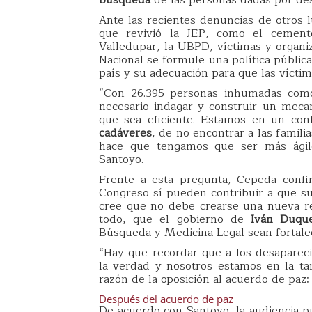
Ante las recientes denuncias de otros 
que revivió la JEP, como el cemen
Valledupar, la UBPD, víctimas y organi
Nacional se formule una política públic
país y su adecuación para que las víct
“Con 26.395 personas inhumadas como
necesario indagar y construir un meca
que sea eficiente. Estamos en un conf
cadáveres
, de no encontrar a las famili
hace que tengamos que ser más ágil
Santoyo.
Frente a esta pregunta, Cepeda confi
Congreso sí pueden contribuir a que surj
cree que no debe crearse una nueva re
todo, que el gobierno de
Iván Duq
Búsqueda y Medicina Legal sean fortalec
“Hay que recordar que a los desapareci
la verdad y nosotros estamos en la ta
razón de la oposición al acuerdo de paz:
Después del acuerdo de paz
De acuerdo con Santoyo, la audiencia pu