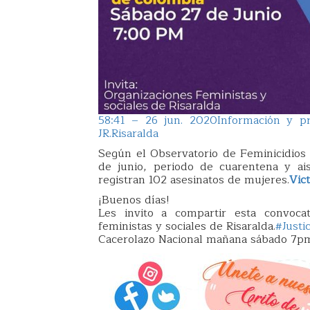
5
8:41 – 26 jun. 2020
Información y pr
JR.Risaralda
Según el Observatorio de Feminicidio
de junio, periodo de cuarentena y ai
registran 102 asesinatos de mujeres.
Vic
¡Buenos días!
Les invito a compartir esta convoca
feministas y sociales de Risaralda.
#Justi
Cacerolazo Nacional mañana sábado 7p