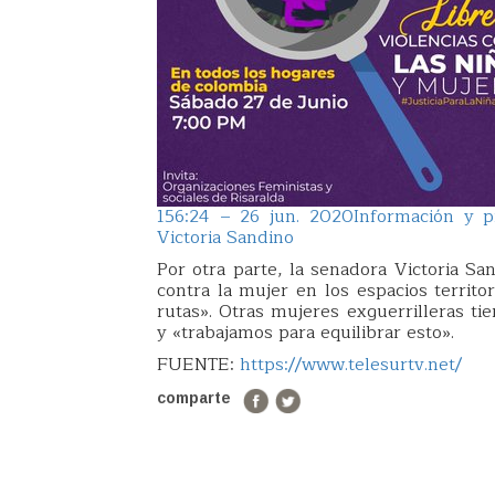
15
6:24 – 26 jun. 2020
Información y p
Victoria Sandino
Por otra parte, la senadora Victoria Sa
contra la mujer en los espacios territo
rutas». Otras mujeres exguerrilleras t
y «trabajamos para equilibrar esto».
FUENTE:
https://www.telesurtv.net/
comparte