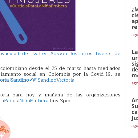
¿M
ci
ap
re
ago
La
ivacidad de Twitter Ads
Ver los otros Tweets de
ur
si
s colombiano desde el 25 de marzo hasta mediados
de
slamiento social en Colombia por la Covid-19, se
me
toria Sandino
✔
@SandinoVictoria
ago
toria para hoy y mañana de las organizaciones
Ar
ciaParaLaNiñaEmbera
hoy 3pm
Su
m
ca
Ju
ago