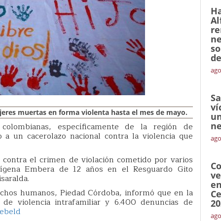
Ha
Al
re
ne
so
de
ago
Sa
ví
jeres muertas en forma violenta hasta el mes de mayo.
un
ne
s colombianas, específicamente de la región de
 a un cacerolazo nacional contra la violencia que
ago
 contra el crimen de violación cometido por varios
Co
dígena Embera de 12 años en el Resguardo Gito
ve
saralda.
en
echos humanos, Piedad Córdoba, informó que en la
Ce
 de violencia intrafamiliar y 6.400 denuncias de
20
ebeld
ago