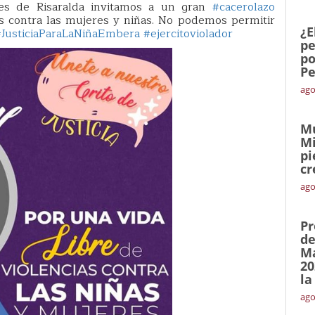
ales de Risaralda invitamos a un gran
#cacerolazo
as contra las mujeres y niñas. No podemos permitir
¿E
#JusticiaParaLaNiñaEmbera
#ejercitoviolador
pe
po
Pe
ago
Mu
Mi
pi
cr
ago
Pr
de
Ma
20
la
ago