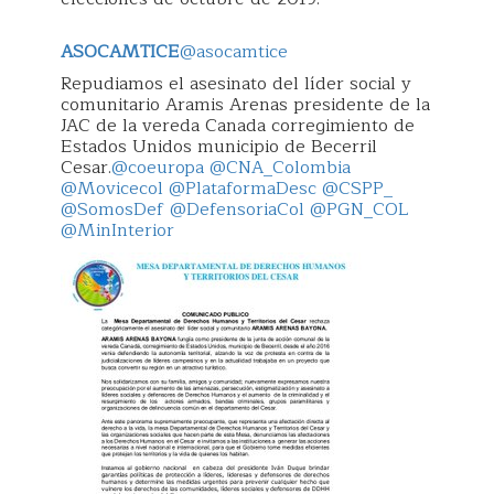
ASOCAMTICE
@asocamtice
Repudiamos el asesinato del líder social y
comunitario Aramis Arenas presidente de la
JAC de la vereda Canada corregimiento de
Estados Unidos municipio de Becerril
Cesar.
@coeuropa
@CNA_Colombia
@Movicecol
@PlataformaDesc
@CSPP_
@SomosDef
@DefensoriaCol
@PGN_COL
@MinInterior