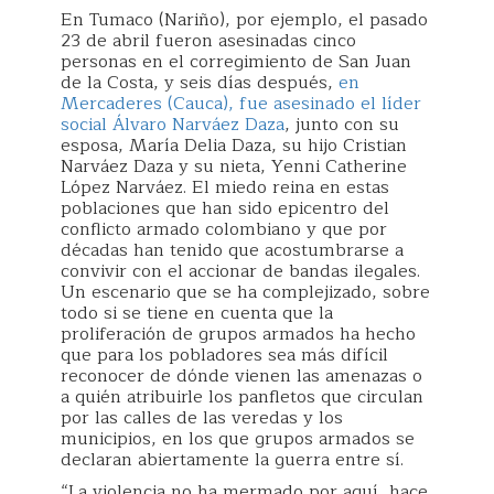
En Tumaco (Nariño), por ejemplo, el pasado
23 de abril fueron asesinadas cinco
personas en el corregimiento de San Juan
de la Costa, y seis días después,
en
Mercaderes (Cauca), fue asesinado el líder
social Álvaro Narváez Daza
, junto con su
esposa, María Delia Daza, su hijo Cristian
Narváez Daza y su nieta, Yenni Catherine
López Narváez. El miedo reina en estas
poblaciones que han sido epicentro del
conflicto armado colombiano y que por
décadas han tenido que acostumbrarse a
convivir con el accionar de bandas ilegales.
Un escenario que se ha complejizado, sobre
todo si se tiene en cuenta que la
proliferación de grupos armados ha hecho
que para los pobladores sea más difícil
reconocer de dónde vienen las amenazas o
a quién atribuirle los panfletos que circulan
por las calles de las veredas y los
municipios, en los que grupos armados se
declaran abiertamente la guerra entre sí.
“La violencia no ha mermado por aquí, hace