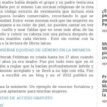
u madre había dejado el grupo y su padre tenía una
arla por sí mismo. Las normas religiosas de la esta
¿E
n código estricto de vestimenta que incluso está
pe
lgunos locales comerciales, recordando lo que se
po
unidad. Entre estas normas está que las mujeres no
Pe
jante a su color de piel, no pueden cantar en voz
 cuello y usar faldas que no sean más altas de las
ago
bello y cubrir su cabeza con una peluca después de
us maridos cada viernes . Esto sin contar con la
o la lectura de libros laicos.
Mu
Mi
NSEÑAR EQUIDAD DE GÉNERO EN LA INFANCIA
pi
eborah Feldman es criada hasta los 17 años cuando
cr
9 años ya era madre. Fue por todo esto que en el
ago
ón a reglas que la hacían profundamente infeliz y
monio arreglado y se llevó a su hijo con ella. Fue
a escribir en un blog y en el 2012 publicó su
Pr
de
Ma
basa la miniserie. Un ejemplo de enorme fortaleza y
20
ural aplastante para muchas mujeres.
la
TAS DE ACCESO GRATUITO
ago
m/