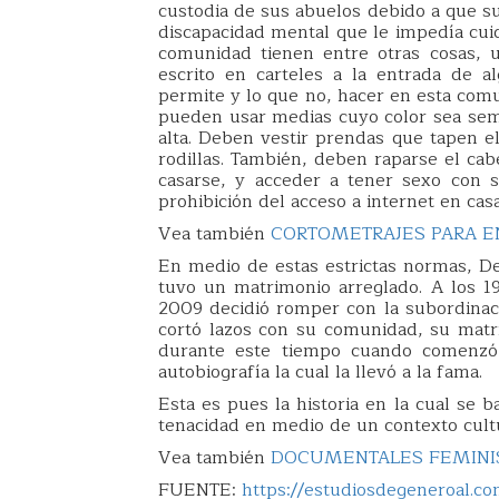
custodia de sus abuelos debido a que s
discapacidad mental que le impedía cuid
comunidad tienen entre otras cosas, u
escrito en carteles a la entrada de a
permite y lo que no, hacer en esta com
pueden usar medias cuyo color sea seme
alta. Deben vestir prendas que tapen el
rodillas. También, deben raparse el ca
casarse, y acceder a tener sexo con s
prohibición del acceso a internet en casa 
Vea también
CORTOMETRAJES PARA E
En medio de estas estrictas normas, D
tuvo un matrimonio arreglado. A los 1
2009 decidió romper con la subordinaci
cortó lazos con su comunidad, su matri
durante este tiempo cuando comenzó 
autobiografía la cual la llevó a la fama.
Esta es pues la historia en la cual se 
tenacidad en medio de un contexto cult
Vea también
DOCUMENTALES FEMINIS
FUENTE:
https://estudiosdegeneroal.co