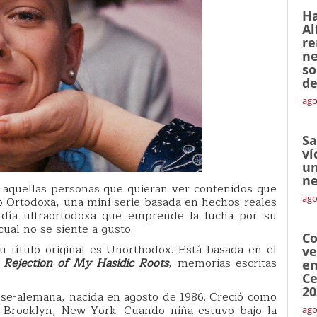
Ha
Al
re
ne
so
de
ago
Sa
ví
un
ne
 aquellas personas que quieran ver contenidos que
ago
o Ortodoxa, una mini serie basada en hechos reales
judía ultraortodoxa que emprende la lucha por su
ual no se siente a gusto.
Co
su título original es Unorthodox. Está basada en el
ve
Rejection of My Hasidic Roots
, memorias escritas
en
Ce
20
se-alemana, nacida en agosto de 1986. Creció como
Brooklyn, New York. Cuando niña estuvo bajo la
ago