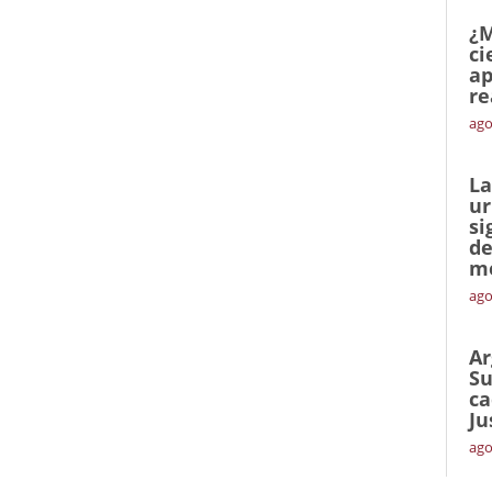
¿M
ci
ap
re
ago
La
ur
si
de
me
ago
Ar
Su
ca
Ju
ago