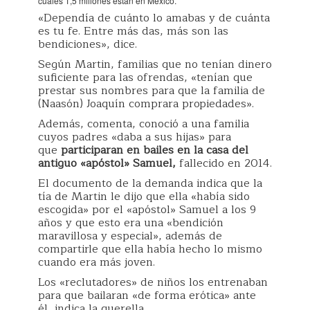
cuales 1,5 millones están en México.
«Dependía de cuánto lo amabas y de cuánta
es tu fe. Entre más das, más son las
bendiciones», dice.
Según Martin, familias que no tenían dinero
suficiente para las ofrendas, «tenían que
prestar sus nombres para que la familia de
(Naasón) Joaquín comprara propiedades».
Además, comenta, conoció a una familia
cuyos padres «daba a sus hijas» para
que
participaran en bailes en la casa del
antiguo «apóstol» Samuel,
fallecido en 2014.
El documento de la demanda indica que la
tía de Martin le dijo que ella «había sido
escogida» por el «apóstol» Samuel a los 9
años y que esto era una «bendición
maravillosa y especial», además de
compartirle que ella había hecho lo mismo
cuando era más joven.
Los «reclutadores» de niños los entrenaban
para que bailaran «de forma erótica» ante
él, indica la querella.