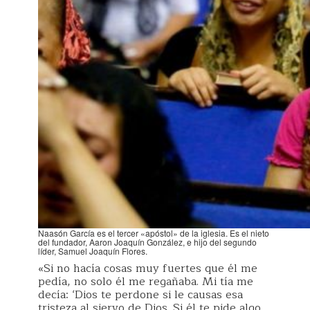
Naasón García es el tercer «apóstol» de la iglesia. Es el nieto
del fundador, Aaron Joaquín González, e hijo del segundo
líder, Samuel Joaquín Flores.
«Si no hacía cosas muy fuertes que él me
pedía, no solo él me regañaba. Mi tía me
decía: ‘Dios te perdone si le causas esa
tristeza al siervo de Dios. Si él te pide algo