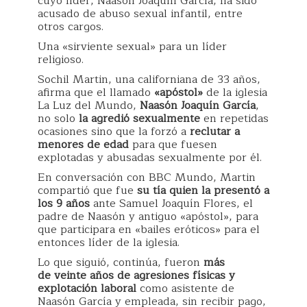
cuyo líder, Naasón Joaquín García, ha sido
acusado de abuso sexual infantil, entre
otros cargos.
Una «sirviente sexual» para un líder
religioso.
Sochil Martin, una californiana de 33 años,
afirma que el llamado
«apóstol»
de la iglesia
La Luz del Mundo,
Naasón Joaquín García
,
no solo
la agredió sexualmente
en repetidas
ocasiones sino que la forzó a
reclutar a
menores de edad
para que fuesen
explotadas y abusadas sexualmente por él.
En conversación con BBC Mundo, Martin
compartió que fue
su tía quien la presentó a
los 9 años
ante Samuel Joaquín Flores, el
padre de Naasón y antiguo «apóstol», para
que participara en «bailes eróticos» para el
entonces líder de la iglesia.
Lo que siguió, continúa, fueron
más
de
veinte
años de agresiones físicas y
explotación laboral
como asistente de
Naasón García y empleada, sin recibir pago,