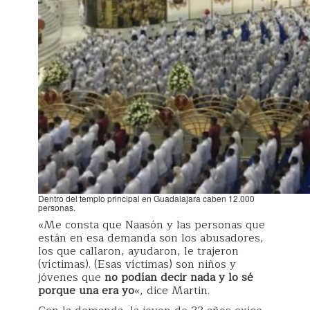
Dentro del templo principal en Guadalajara caben 12.000
personas.
«Me consta que Naasón y las personas que
están en esa demanda son los abusadores,
los que callaron, ayudaron, le trajeron
(víctimas). (Esas víctimas) son niños y
jóvenes que
no podían decir nada y lo sé
porque una era yo
«, dice Martin.