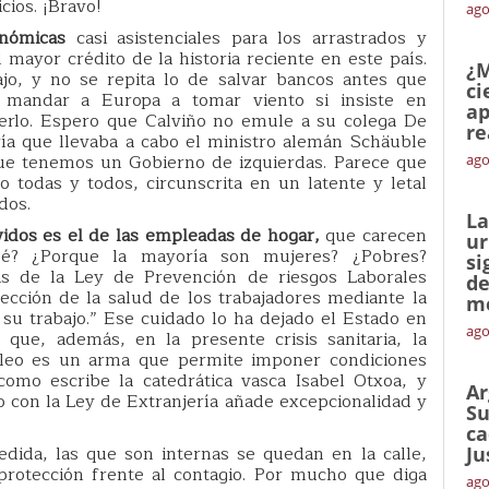
cios. ¡Bravo!
ago
nómicas
casi asistenciales para los arrastrados y
 mayor crédito de la historia reciente en este país.
¿M
jo, y no se repita lo de salvar bancos antes que
ci
 mandar a Europa a tomar viento si insiste en
ap
cerlo. Espero que Calviño no emule a su colega De
re
ía que llevaba a cabo el ministro alemán Schäuble
 que tenemos un Gobierno de izquierdas. Parece que
ago
o todas y todos, circunscrita en un latente y letal
dos.
La
vidos es el de las empleadas de hogar,
que carecen
ur
é? ¿Porque la mayoría son mujeres? ¿Pobres?
si
as de la Ley de Prevención de riesgos Laborales
de
ección de la salud de los trabajadores mediante la
me
su trabajo.” Ese cuidado lo ha dejado el Estado en
ago
que, además, en la presente crisis sanitaria, la
pleo es un arma que permite imponer condiciones
como escribe la catedrática vasca Isabel Otxoa, y
Ar
 con la Ley de Extranjería añade excepcionalidad y
Su
ca
edida, las que son internas se quedan en la calle,
Ju
rotección frente al contagio. Por mucho que diga
ago