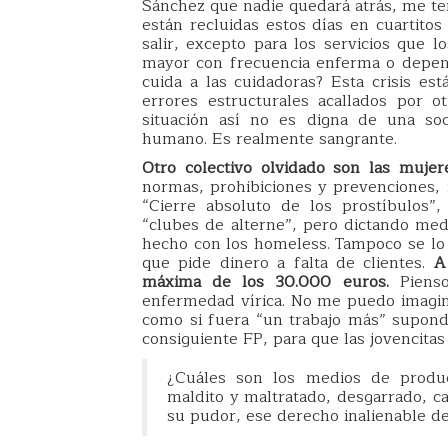
Sánchez que nadie quedará atrás, me te
están recluidas estos días en cuartito
salir, excepto para los servicios que 
mayor con frecuencia enferma o depen
cuida a las cuidadoras? Esta crisis est
errores estructurales acallados por o
situación así no es digna de una soc
humano. Es realmente sangrante.
Otro colectivo olvidado son las mujere
normas, prohibiciones y prevenciones, 
“Cierre absoluto de los prostíbulos”
“clubes de alterne”, pero dictando me
hecho con los homeless. Tampoco se lo 
que pide dinero a falta de clientes.
A
máxima de los 30.000 euros.
Pienso
enfermedad vírica. No me puedo imagina
como si fuera “un trabajo más” supond
consiguiente FP, para que las jovencita
¿Cuáles son los medios de produc
maldito y maltratado, desgarrado, ca
su pudor, ese derecho inalienable d