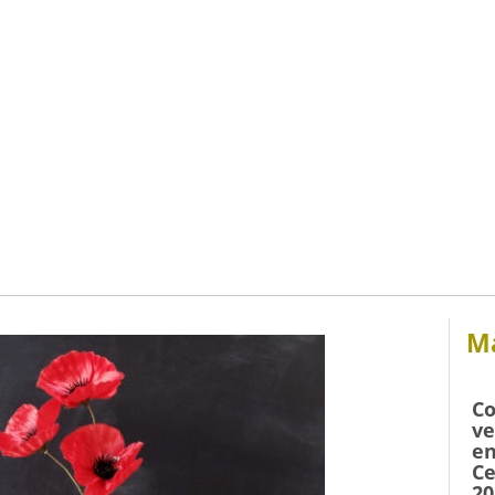
Má
Co
ve
en
Ce
20