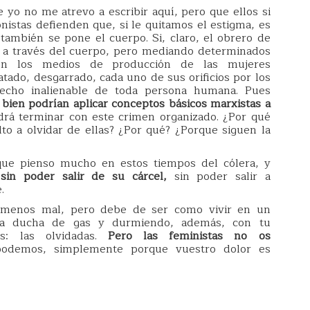
yo no me atrevo a escribir aquí, pero que ellos si
ionistas defienden que, si le quitamos el estigma, es
también se pone el cuerpo. Si, claro, el obrero de
” a través del cuerpo, pero mediando determinados
son los medios de producción de las mujeres
atado, desgarrado, cada uno de sus orificios por los
echo inalienable de toda persona humana. Pues
 bien podrían aplicar conceptos básicos marxistas a
drá terminar con este crimen organizado. ¿Por qué
elto a olvidar de ellas? ¿Por qué? ¿Porque siguen la
ue pienso mucho en estos tiempos del cólera, y
sin poder salir de su cárcel,
sin poder salir a
.
, menos mal, pero debe de ser como vivir en un
la ducha de gas y durmiendo, además, con tu
es: las olvidadas.
Pero las feministas no os
demos, simplemente porque vuestro dolor es