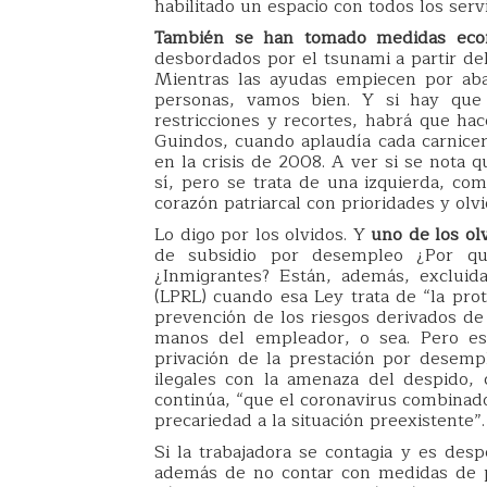
habilitado un espacio con todos los servi
También se han tomado medidas eco
desbordados por el tsunami a partir del
Mientras las ayudas empiecen por aba
personas, vamos bien. Y si hay que
restricciones y recortes, habrá que ha
Guindos, cuando aplaudía cada carnicer
en la crisis de 2008. A ver si se nota
sí, pero se trata de una izquierda, com
corazón patriarcal con prioridades y olvi
Lo digo por los olvidos. Y
uno de los ol
de subsidio por desempleo ¿Por qu
¿Inmigrantes? Están, además, excluid
(LPRL) cuando esa Ley trata de “la prot
prevención de los riesgos derivados de 
manos del empleador, o sea. Pero es 
privación de la prestación por desem
ilegales con la amenaza del despido, 
continúa, “que el coronavirus combinado
precariedad a la situación preexistente”.
Si la trabajadora se contagia y es desp
además de no contar con medidas de p