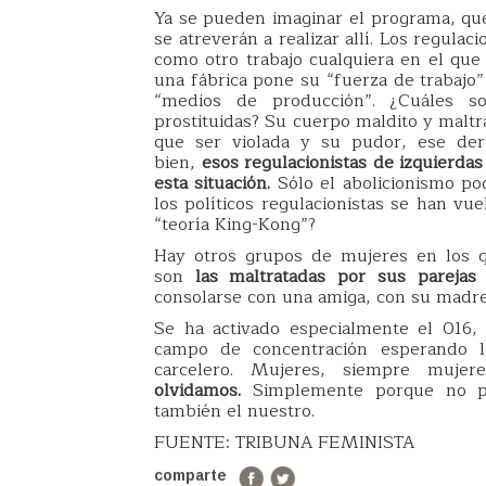
Ya se pueden imaginar el programa, que 
se atreverán a realizar allí. Los regulac
como otro trabajo cualquiera en el que 
una fábrica pone su “fuerza de trabajo
“medios de producción”. ¿Cuáles 
prostituidas? Su cuerpo maldito y maltr
que ser violada y su pudor, ese der
bien,
esos regulacionistas de izquierdas
esta situación.
Sólo el abolicionismo po
los políticos regulacionistas se han vu
“teoría King-Kong”?
Hay otros grupos de mujeres en los q
son
las maltratadas por sus parejas 
consolarse con una amiga, con su madre
Se ha activado especialmente el 016
campo de concentración esperando 
carcelero. Mujeres, siempre mujer
olvidamos.
Simplemente porque no po
también el nuestro.
FUENTE: TRIBUNA FEMINISTA
comparte