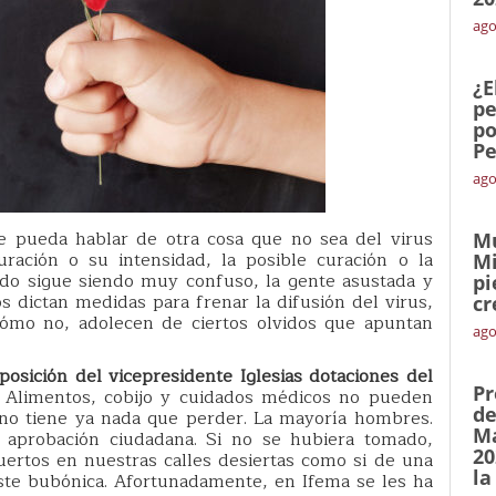
ago
¿E
pe
po
Pe
ago
e pueda hablar de otra cosa que no sea del virus
Mu
ración o su intensidad, la posible curación o la
Mi
odo sigue siendo muy confuso, la gente asustada y
pi
os dictan medidas para frenar la difusión del virus,
cr
cómo no, adolecen de ciertos olvidos que apuntan
ago
osición del vicepresidente Iglesias dotaciones del
Pr
Alimentos, cobijo y cuidados médicos no pueden
de
e no tiene ya nada que perder. La mayoría hombres.
Ma
aprobación ciudadana. Si no se hubiera tomado,
20
ertos en nuestras calles desiertas como si de una
la
ste bubónica. Afortunadamente, en Ifema se les ha