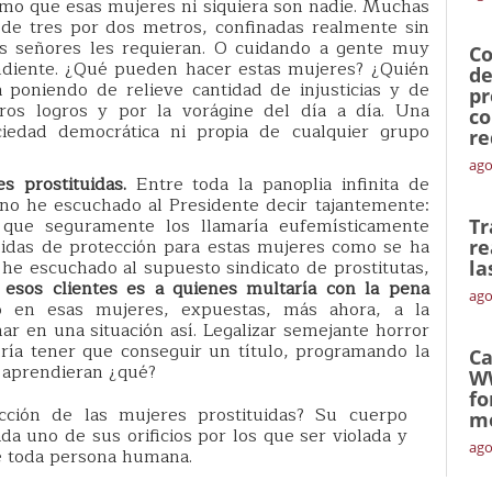
mo que esas mujeres ni siquiera son nadie. Muchas
s de tres por dos metros, confinadas realmente sin
los señores les requieran. O cuidando a gente muy
Co
diente. ¿Qué pueden hacer estas mujeres? ¿Quién
de
á poniendo de relieve cantidad de injusticias y de
pr
tros logros y por la vorágine del día a día. Una
co
iedad democrática ni propia de cualquier grupo
re
ago
s prostituidas.
Entre toda la panoplia infinita de
no he escuchado al Presidente decir tajantemente:
, que seguramente los llamaría eufemísticamente
Tr
didas de protección para estas mujeres como se ha
re
he escuchado al supuesto sindicato de prostitutas,
la
 esos clientes es a quienes multaría con la pena
ago
 en esas mujeres, expuestas, más ahora, a la
r en una situación así. Legalizar semejante horror
ría tener que conseguir un título, programando la
Ca
s aprendieran ¿qué?
W
fo
ción de las mujeres prostituidas? Su cuerpo
mó
da uno de sus orificios por los que ser violada y
ago
e toda persona humana.