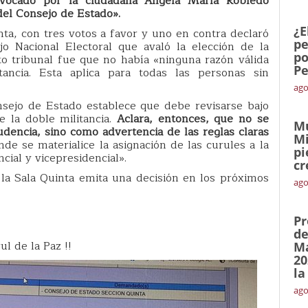
invocado por la ciudadana Ángela María Robledo
del Consejo de Estado».
¿E
nta, con tres votos a favor y uno en contra declaró
pe
jo Nacional Electoral que avaló la elección de la
po
to tribunal fue que no había «ninguna razón válida
Pe
ancia. Esta aplica para todas las personas sin
ago
nsejo de Estado establece que debe revisarse bajo
e la doble militancia.
Aclara, entonces, que no se
Mu
dencia, sino como advertencia de las reglas claras
Mi
de se materialice la asignación de las curules a la
pi
cial y vicepresidencial».
cr
 la Sala Quinta emita una decisión en los próximos
ago
Pr
o
de
l de la Paz !!
Ma
20
la
ago