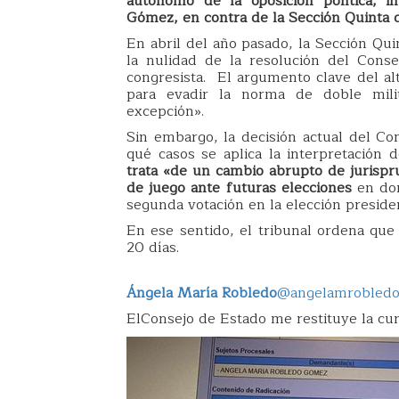
autónomo de la oposición política, 
Gómez, en contra de la Sección Quinta 
En abril del año pasado, la Sección Qui
la nulidad de la resolución del Conse
congresista. El argumento clave del al
para evadir la norma de doble milit
excepción».
Sin embargo, la decisión actual del Co
qué casos se aplica la interpretación d
trata «de un cambio abrupto de jurispru
de juego ante futuras elecciones
en don
segunda votación en la elección presiden
En ese sentido, el tribunal ordena que
20 días.
Ángela María Robledo
@angelamrobled
ElConsejo de Estado me restituye la curu