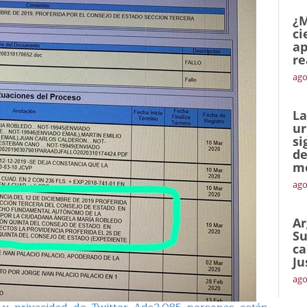
¿M
ci
ap
re
ago
La
ur
si
de
me
ago
Ar
Su
ca
Ju
ago