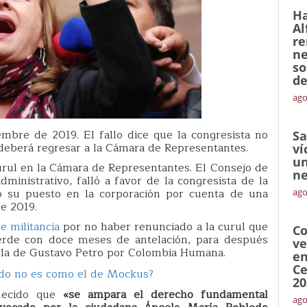
Ha
Al
re
ne
so
de
ago
embre de 2019. El fallo dice que la congresista no
Sa
o deberá regresar a la Cámara de Representantes.
ví
un
rul en la Cámara de Representantes. El Consejo de
ne
ministrativo, falló a favor de la congresista de la
 su puesto en la corporación por cuenta de una
ago
de 2019.
e militancia
por no haber renunciado a la curul que
Co
Verde con doce meses de antelación, para después
ve
mula de Gustavo Petro por Colombia Humana.
en
Ce
edo no es como el de Mockus?
20
blecido que
«se ampara el derecho fundamental
ago