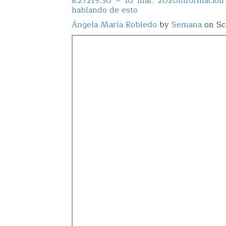
8.272
19:30 – 10 mar. 2020
Información
hablando de esto
Ángela María Robledo
by
Semana
on Sc