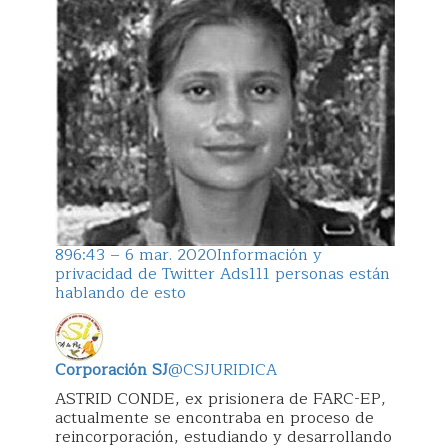
89
6:43 – 6 mar. 2020
Información y
privacidad de Twitter Ads
111 personas están
hablando de esto
Corporación SJ
@CSJURIDICA
ASTRID CONDE, ex prisionera de FARC-EP,
actualmente se encontraba en proceso de
reincorporación, estudiando y desarrollando