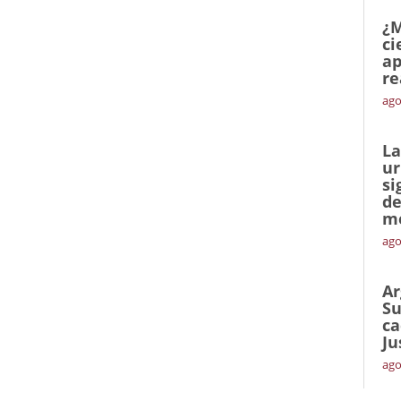
¿M
ci
ap
re
ago
La
ur
si
de
me
ago
Ar
Su
ca
Ju
ago