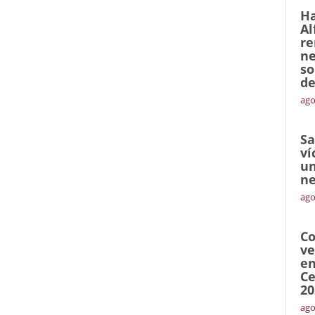
Ha
Al
re
ne
so
de
ago
Sa
ví
un
ne
ago
Co
ve
en
Ce
20
ago