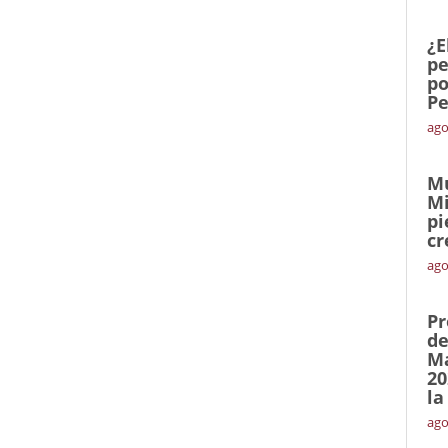
¿E
pe
po
Pe
ago
Mu
Mi
pi
cr
ago
Pr
de
Ma
20
la
ago