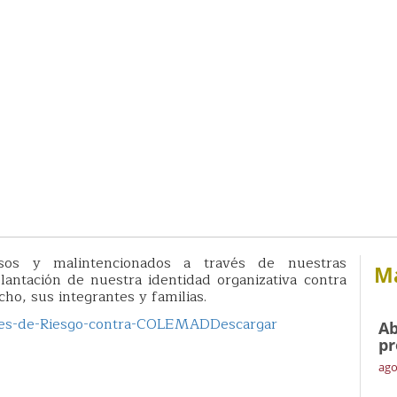
osos y malintencionados a través de nuestras
Má
antación de nuestra identidad organizativa contra
ho, sus integrantes y familias.
nes-de-Riesgo-contra-COLEMAD
Descargar
Ab
pr
ago