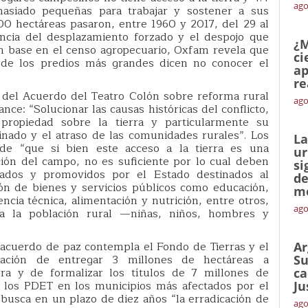
ago
asiado pequeñas para trabajar y sostener a sus
00 hectáreas pasaron, entre 1960 y 2017, del 29 al
ncia del desplazamiento forzado y el despojo que
¿M
 Con base en el censo agropecuario, Oxfam revela que
ci
s de los predios más grandes dicen no conocer el
ap
re
o del Acuerdo del Teatro Colón sobre reforma rural
ago
nce: “Solucionar las causas históricas del conflicto,
propiedad sobre la tierra y particularmente su
inado y el atraso de las comunidades rurales”. Los
La
de “que si bien este acceso a la tierra es una
ur
ción del campo, no es suficiente por lo cual deben
si
ciados y promovidos por el Estado destinados al
de
sión de bienes y servicios públicos como educación,
me
encia técnica, alimentación y nutrición, entre otros,
ago
a la población rural —niñas, niños, hombres y
 acuerdo de paz contempla el Fondo de Tierras y el
Ar
igación de entregar 3 millones de hectáreas a
Su
rra y de formalizar los títulos de 7 millones de
ca
 los PDET en los municipios más afectados por el
Ju
busca en un plazo de diez años “la erradicación de
ago