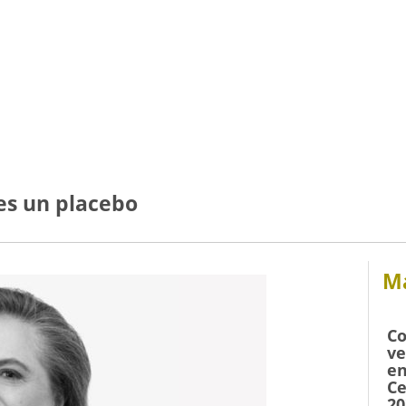
 es un placebo
Má
Co
ve
en
Ce
20