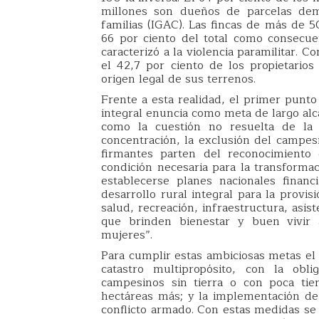
millones son dueños de parcelas dem
familias (IGAC). Las fincas de más de 5
66 por ciento del total como consecue
caracterizó a la violencia paramilitar.
el 42,7 por ciento de los propietario
origen legal de sus terrenos.
Frente a esta realidad, el primer punt
integral enuncia como meta de largo alca
como la cuestión no resuelta de la 
concentración, la exclusión del campes
firmantes parten del reconocimiento 
condición necesaria para la transforma
establecerse planes nacionales finan
desarrollo rural integral para la provi
salud, recreación, infraestructura, asist
que brinden bienestar y buen vivir 
mujeres”.
Para cumplir estas ambiciosas metas el
catastro multipropósito, con la obl
campesinos sin tierra o con poca tie
hectáreas más; y la implementación de
conflicto armado. Con estas medidas se 