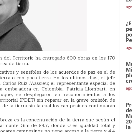
ago
¿E
pe
po
Pe
ago
n del Territorio ha entregado 600 obras en los 170
ea de tierra.
Mu
Mi
ativos y sensibles de los acuerdos de paz es el de
pi
ierra o con poca tierra. En los últimos días, el jefe
cr
 Carlos Ruiz Massieu; el representante especial de
 embajadora en Colombia, Patricia Llombart, en
ago
Duque, se desplegaron en reconocimientos a los
ritorial (PDET) sin reparar en la grave omisión de
Pr
 de la tierra sin la cual los campesinos continuarán
de
Ma
obreza es la concentración de la tierra que según el
20
larmante Gini de 89.7, donde 0 es igualdad total y
la
hogares campesinos no tiene acceso a la tierra y 4.4