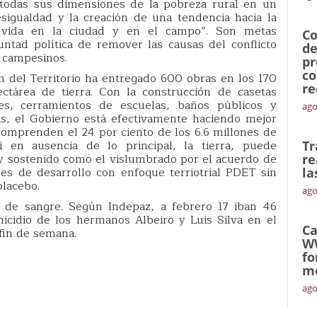
 todas sus dimensiones de la pobreza rural en un
sigualdad y la creación de una tendencia hacia la
 vida en la ciudad y en el campo”. Son metas
Co
ntad política de remover las causas del conflicto
de
s campesinos.
pr
co
n del Territorio ha entregado 600 obras en los 170
re
ctárea de tierra. Con la construcción de casetas
es, cerramientos de escuelas, baños públicos y
ago
as, el Gobierno está efectivamente haciendo mejor
omprenden el 24 por ciento de los 6.6 millones de
i en ausencia de lo principal, la tierra, puede
Tr
 y sostenido como el vislumbrado por el acuerdo de
re
nes de desarrollo con enfoque terriotrial PDET sin
la
placebo.
ago
 de sangre. Según Indepaz, a febrero 17 iban 46
micidio de los hermanos Albeiro y Luis Silva en el
Ca
fin de semana.
W
fo
mó
ago