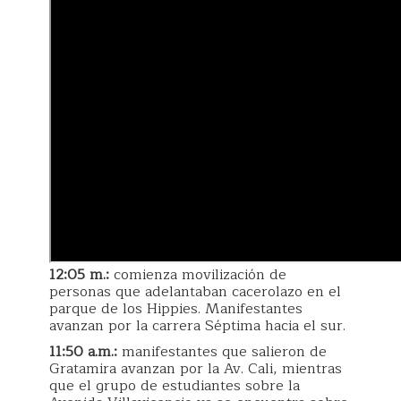
12:05 m.:
comienza movilización de
personas que adelantaban cacerolazo en el
parque de los Hippies. Manifestantes
avanzan por la carrera Séptima hacia el sur.
11:50 a.m.:
manifestantes que salieron de
Gratamira avanzan por la Av. Cali, mientras
que el grupo de estudiantes sobre la