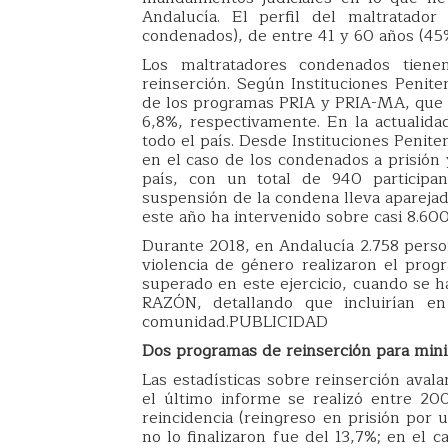
Andalucía. El perfil del maltratado
condenados), de entre 41 y 60 años (4
Los maltratadores condenados tien
reinserción. Según Instituciones Penite
de los programas PRIA y PRIA-MA, que re
6,8%, respectivamente. En la actualida
todo el país. Desde Instituciones Penite
en el caso de los condenados a prisión
país, con un total de 940 participan
suspensión de la condena lleva aparejad
este año ha intervenido sobre casi 8.60
Durante 2018, en Andalucía 2.758 perso
violencia de género realizaron el pro
superado en este ejercicio, cuando se h
RAZÓN, detallando que incluirían en
comunidad.PUBLICIDAD
Dos programas de reinserción para minim
Las estadísticas sobre reinserción aval
el último informe se realizó entre 2
reincidencia (reingreso en prisión por 
no lo finalizaron fue del 13,7%; en el c