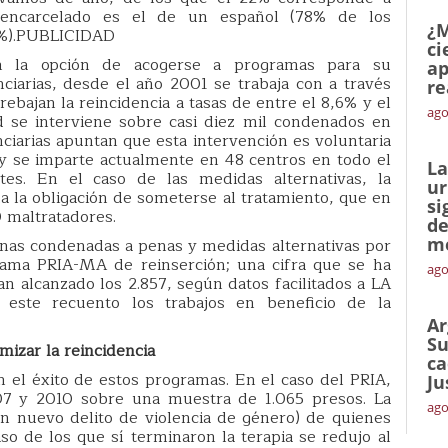
r encarcelado es el de un español (78% de los
¿M
5%).PUBLICIDAD
ci
en la opción de acogerse a programas para su
ap
nciarias, desde el año 2001 se trabaja con a través
re
bajan la reincidencia a tasas de entre el 8,6% y el
ago
d se interviene sobre casi diez mil condenados en
nciarias apuntan que esta intervención es voluntaria
 y se imparte actualmente en 48 centros en todo el
La
tes. En el caso de las medidas alternativas, la
ur
a la obligación de someterse al tratamiento, que en
si
0 maltratadores.
de
me
nas condenadas a penas y medidas alternativas por
grama PRIA-MA de reinserción; una cifra que se ha
ago
an alcanzado los 2.857, según datos facilitados a LA
 este recuento los trabajos en beneficio de la
Ar
Su
izar la reincidencia
ca
an el éxito de estos programas. En el caso del PRIA,
Ju
007 y 2010 sobre una muestra de 1.065 presos. La
ago
un nuevo delito de violencia de género) de quienes
aso de los que sí terminaron la terapia se redujo al