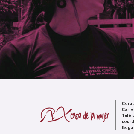
Corpo
Carre
Teléf
coord
Bogot