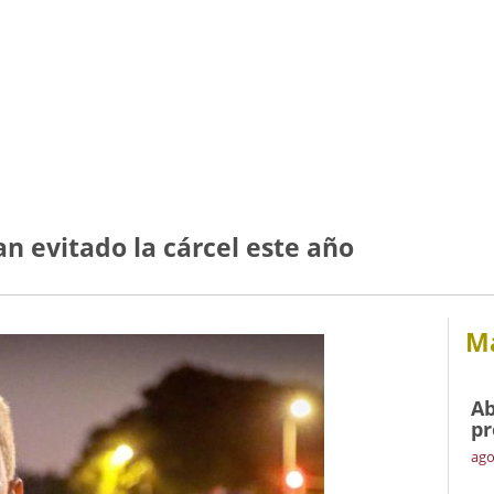
n evitado la cárcel este año
Má
Ab
pr
ago