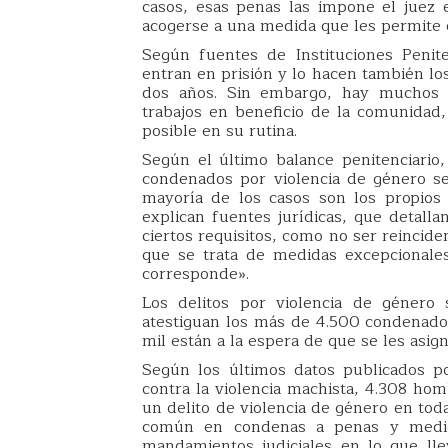
casos, esas penas las impone el juez 
acogerse a una medida que les permite
Según fuentes de Instituciones Penite
entran en prisión y lo hacen también lo
dos años. Sin embargo, hay muchos 
trabajos en beneficio de la comunidad,
posible en su rutina.
Según el último balance penitenciario,
condenados por violencia de género se
mayoría de los casos son los propios 
explican fuentes jurídicas, que detall
ciertos requisitos, como no ser reincid
que se trata de medidas excepcionales
corresponde».
Los delitos por violencia de género
atestiguan los más de 4.500 condenados
mil están a la espera de que se les asign
Según los últimos datos publicados p
contra la violencia machista, 4.308 hom
un delito de violencia de género en tod
común en condenas a penas y medida
mandamientos judiciales en lo que ll