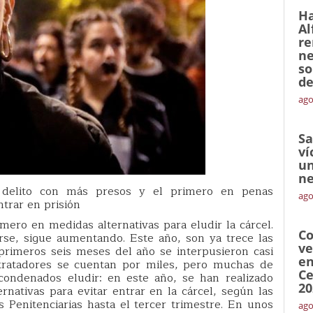
Ha
Al
re
ne
so
de
ago
Sa
ví
un
ne
r delito con más presos y el primero en penas
ago
ntrar en prisión
imero en medidas alternativas para eludir la cárcel.
Co
irse, sigue aumentando. Este año, son ya trece las
ve
primeros seis meses del año se interpusieron casi
en
tratadores se cuentan por miles, pero muchas de
Ce
condenados eludir: en este año, se han realizado
20
rnativas para evitar entrar en la cárcel, según las
es Penitenciarias hasta el tercer trimestre. En unos
ago