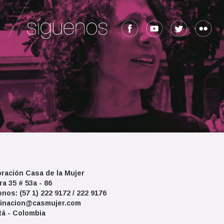
ración Casa de la Mujer
ra 35 # 53a - 86
onos: (57 1) 222 9172 / 222 9176
inacion@casmujer.com
á - Colombia