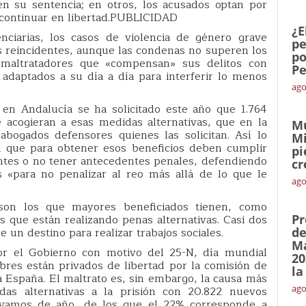
en su sentencia; en otros, los acusados optan por
 continuar en libertad.PUBLICIDAD
¿E
nciarias, los casos de violencia de género grave
pe
s reincidentes, aunque las condenas no superen los
po
maltratadores que «compensan» sus delitos con
Pe
 adaptados a su día a día para interferir lo menos
ago
 en Andalucía se ha solicitado este año que 1.764
 acogieran a esas medidas alternativas, que en la
Mu
abogados defensores quienes las solicitan. Así lo
Mi
an que para obtener esos beneficios deben cumplir
pi
entes o no tener antecedentes penales, defendiendo
cr
 «para no penalizar al reo más allá de lo que le
ago
 son los que mayores beneficiados tienen, como
 que están realizando penas alternativas. Casi dos
Pr
e un destino para realizar trabajos sociales.
de
Ma
or el Gobierno con motivo del 25-N, día mundial
20
bres están privados de libertad por la comisión de
la
a España. El maltrato es, sin embargo, la causa más
ago
s alternativas a la prisión con 20.822 nuevos
evamos de año, de los que el 22% corresponde a