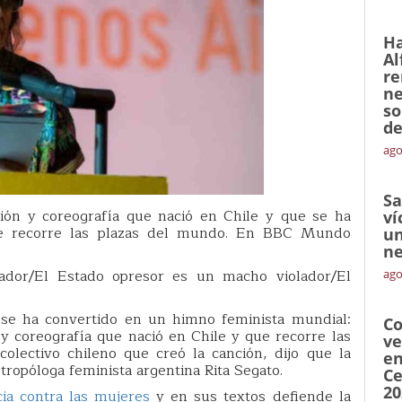
Ha
Al
re
ne
so
de
ago
Sa
ión y coreografía que nació en Chile y que se ha
ví
ue recorre las plazas del mundo. En BBC Mundo
un
ne
ador/El Estado opresor es un macho violador/El
ago
 se ha convertido en un himno feminista mundial:
Co
y coreografía que nació en Chile y que recorre las
ve
colectivo chileno que creó la canción, dijo que la
en
tropóloga feminista argentina Rita Segato.
Ce
20
cia contra las mujeres
y en sus textos defiende la