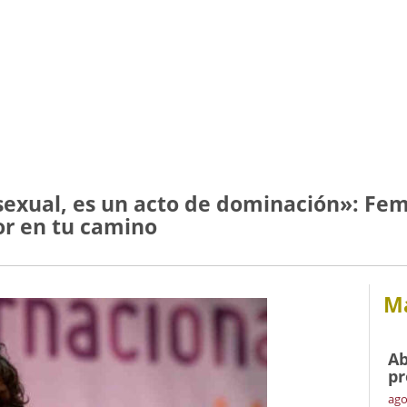
 sexual, es un acto de dominación»: Fe
dor en tu camino
Má
Ab
pr
ago