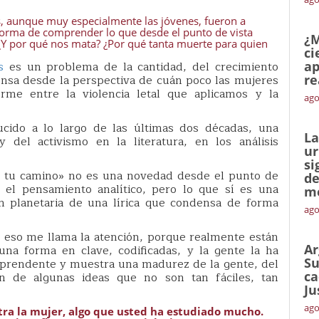
es, aunque muy especialmente las jóvenes, fueron a
a forma de comprender lo que desde el punto de vista
¿M
¿Y por qué nos mata? ¿Por qué tanta muerte para quien
ci
s
es un problema de la cantidad, del crecimiento
ap
nsa desde la perspectiva de cuán poco las mujeres
re
me entre la violencia letal que aplicamos y la
ago
cido a lo largo de las últimas dos décadas, una
La
del activismo en la literatura, en los análisis
ur
si
en tu camino» no es una novedad desde el punto de
de
 el pensamiento analítico, pero lo que sí es una
me
ón planetaria de una lírica que condensa de forma
ago
 eso me llama la atención, porque realmente están
Ar
una forma en clave, codificadas, y la gente la ha
Su
orprendente y muestra una madurez de la gente, del
ca
n de algunas ideas que no son tan fáciles, tan
Ju
ago
ntra la mujer, algo que usted ha estudiado mucho.