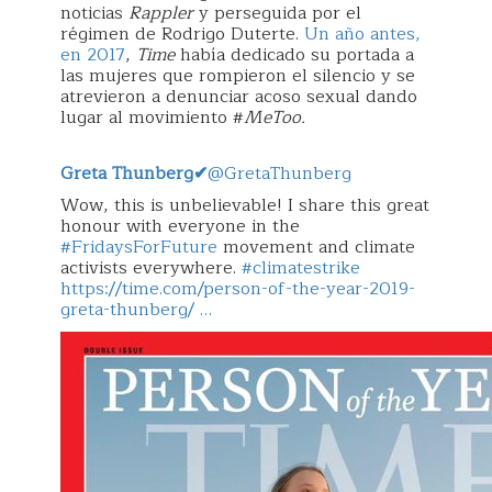
noticias
Rappler
y perseguida por el
régimen de Rodrigo Duterte.
Un año antes,
en 2017
,
Time
había dedicado su portada a
las mujeres que rompieron el silencio y se
atrevieron a denunciar acoso sexual dando
lugar al movimiento #
MeToo
.
Greta Thunberg
✔
@GretaThunberg
Wow, this is unbelievable! I share this great
honour with everyone in the
#FridaysForFuture
movement and climate
activists everywhere.
#climatestrike
https://time.com/person-of-the-year-2019-
greta-thunberg/ …