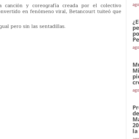
 canción y coreografía creada por el colectivo
ago
onvertido en fenómeno viral, Betancourt tuiteó que
¿E
ual pero sin las sentadillas.
pe
po
Pe
ago
Mu
Mi
pi
cr
ago
Pr
de
Ma
20
la
ago