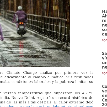
Ha
Al
re
ne
so
de
ago
Sa
ví
un
ne
ure Climate Change analizó por primera vez la
ago
e eficazmente al cambio climático. Sus resultados
 malas condiciones laborales y la pobreza limitan su
Co
ve
do verano temperaturas que superaron los 45 ºC
en
 india, Nueva Delhi, registró un récord histórico de
Ce
una de las más altas del país. El calor extremo dejó
20
ectados con una bacteria en laboratorio sí reducen