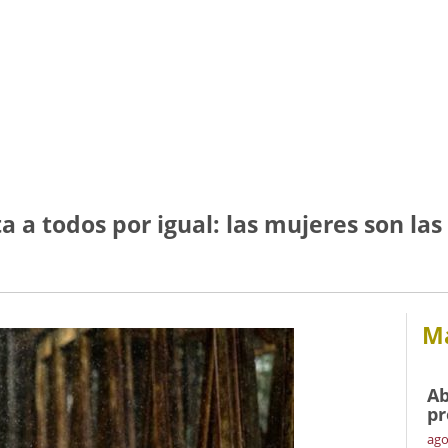
a a todos por igual: las mujeres son la
Má
Ab
pr
ago