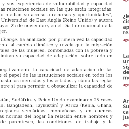
 sus experiencias de vulnerabilidad y capacidad
s relaciones sociales en las que están integradas,
o median su acceso a recursos y oportunidades”,
¿M
la Universidad de East Anglia (Reino Unido) y autora
ci
 ayer 25 de noviembre, en el Día Internacional de la
ap
jer.
re
 Change
, ha analizado por primera vez la capacidad
ago
nte al cambio climático y revela que la migración
rales de las mujeres, combinadas con la pobreza y
y limitan su capacidad de adaptación, sobre todo en
La
ur
si
egativamente la capacidad de adaptación de las
de
el papel de las instituciones sociales en todos los
me
hasta los mercados y los estados, y cómo las reglas
ago
re sí para permitir u obstaculizar la capacidad de
istán, Sudáfrica y Reino Unido examinaron 25 casos
Ar
án, Bangladesh, Tayikistán) y África (Kenia, Ghana,
Su
 regiones semiáridas, montañosas y en cuencas
ca
las normas del hogar (la relación entre hombres y
Ju
 de parentesco, las condiciones de trabajo y la
ago