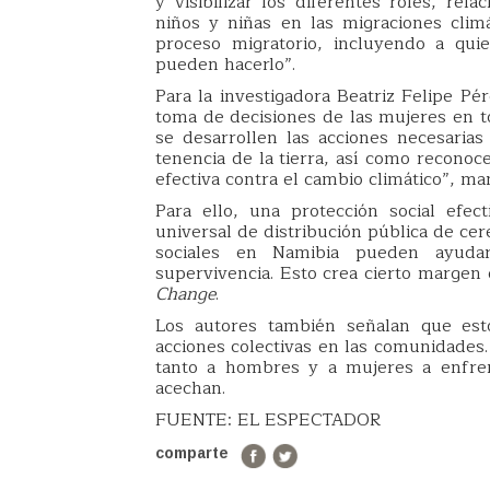
y visibilizar los diferentes roles, re
niños y niñas en las migraciones clim
proceso migratorio, incluyendo a qu
pueden hacerlo”.
Para la investigadora Beatriz Felipe Pé
toma de decisiones de las mujeres en to
se desarrollen las acciones necesaria
tenencia de la tierra, así como reconoc
efectiva contra el cambio climático”, mani
Para ello, una protección social efect
universal de distribución pública de cer
sociales en Namibia pueden ayudar
supervivencia. Esto crea cierto margen
Change
.
Los autores también señalan que esto
acciones colectivas en las comunidades.
tanto a hombres y a mujeres a enfren
acechan.
FUENTE: EL ESPECTADOR
comparte