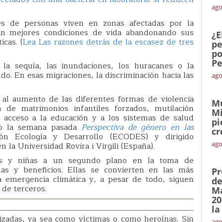
ago
 de personas viven en zonas afectadas por la
can mejores condiciones de vida abandonando sus
¿E
icas. (
Lea Las razones detrás de la escasez de tres
pe
po
Pe
a sequía, las inundaciones, los huracanes o la
. En esas migraciones, la discriminación hacia las
ago
 al aumento de las diferentes formas de violencia
Mu
de matrimonios infantiles forzados, mutilación
Mi
or acceso a la educación y a los sistemas de salud
pi
ado la semana pasada
Perspectiva de género en las
cr
n Ecología y Desarrollo (ECODES) y dirigido
ago
n la Universidad Rovira i Virgili (España).
res y niñas a un segundo plano en la toma de
as y beneficios. Ellas se convierten en las más
Pr
a emergencia climática y, a pesar de todo, siguen
de
 de terceros.
Ma
20
la
adas, ya sea como víctimas o como heroínas. Sin
ago