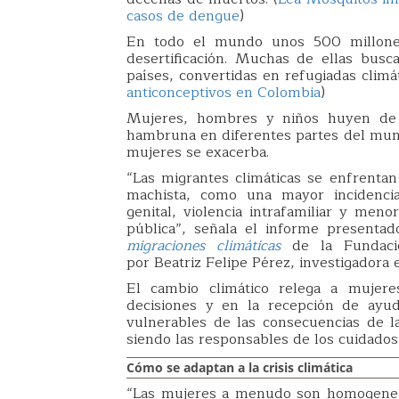
casos de dengue
)
En todo el mundo unos 500 millones
desertificación. Muchas de ellas bus
países, convertidas en refugiadas climát
anticonceptivos en Colombia
)
Mujeres, hombres y niños huyen de l
hambruna en diferentes partes del mundo
mujeres se exacerba.
“Las migrantes climáticas se enfrentan
machista, como una mayor incidencia 
genital, violencia intrafamiliar y men
pública”, señala el informe present
migraciones climáticas
de la Fundació
por Beatriz Felipe Pérez, investigadora e
El cambio climático relega a muje
decisiones y en la recepción de ayud
vulnerables de las consecuencias de l
siendo las responsables de los cuidados
Cómo se adaptan a la crisis climática
“Las mujeres a menudo son homogeneiz