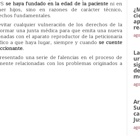
EPS
se haya fundado en la edad de la paciente
ni en
ner hijos, sino en razones de carácter técnico,
¿M
rechos fundamentales.
ci
ap
evitar cualquier vulneración de los derechos de la
re
nformar una junta médica para que emita una nueva
ago
ionadas con el aparato reproductor de la peticionaria
médico a que haya lugar, siempre y cuando
se cuente
ccionante.
La
resentado una serie de falencias en el proceso de
ur
rmente relacionadas con los problemas originados a
si
de
me
ago
Ar
Su
ca
Ju
ago