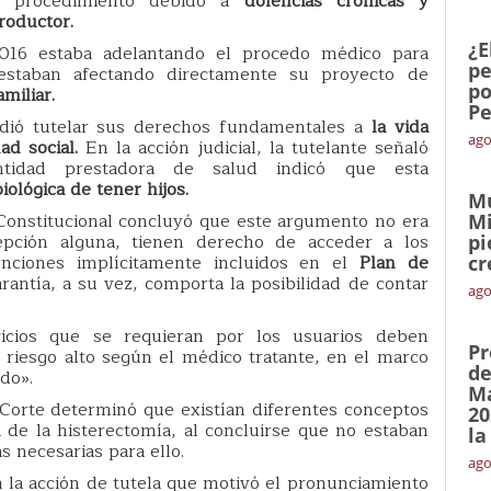
te procedimiento debido a
dolencias crónicas y
roductor.
¿E
016 estaba adelantando el procedo médico para
pe
 estaban afectando directamente su proyecto de
po
miliar.
Pe
idió tutelar sus derechos fundamentales a
la vida
ago
ad social.
En la acción judicial, la tutelante señaló
tidad prestadora de salud indicó que esta
biológica de tener hijos.
Mu
 Constitucional concluyó que este argumento no era
Mi
epción alguna, tienen derecho de acceder a los
pi
enciones implícitamente incluidos en el
Plan de
cr
arantía, a su vez, comporta la posibilidad de contar
ago
vicios que se requieran por los usuarios deben
Pr
riesgo alto según el médico tratante, en el marco
de
do».
Ma
 Corte determinó que existían diferentes conceptos
20
 de la histerectomía, al concluirse que no estaban
la
s necesarias para ello.
ago
 la acción de tutela que motivó el pronunciamiento