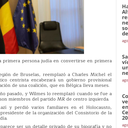
Ha
Al
re
ne
so
de
ago
Sa
a primera persona judía en convertirse en primera
ví
un
ne
egión de Bruselas, reemplazó a Charles Michel el
ico centrista encabezará un gobierno provisional
ago
ación de una coalición, que en Bélgica lleva meses.
año pasado, y Wilmes lo reemplazó cuando se fue a
Co
son miembros del partido MR de centro izquierda.
ve
en
í y perdió varios familiares en el Holocausto,
Ce
presidente de la organización del Consistorio de la
20
día.
ago
 parece ser un detalle privado de su biografía y no