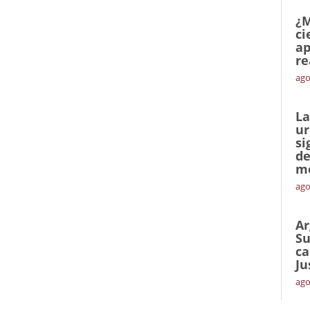
¿M
ci
ap
re
ago
La
ur
si
de
me
ago
Ar
Su
ca
Ju
ago