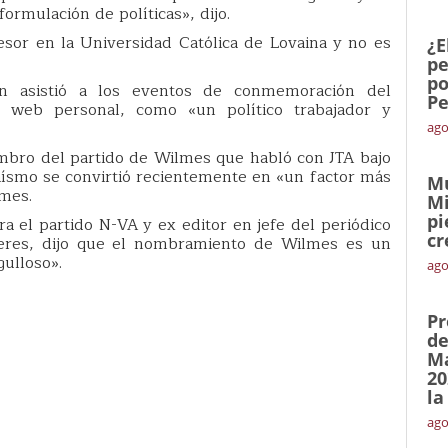
ormulación de políticas», dijo.
esor en la Universidad Católica de Lovaina y no es
¿E
pe
po
en asistió a los eventos de conmemoración del
Pe
o web personal, como «un político trabajador y
ago
mbro del partido de Wilmes que habló con JTA bajo
aísmo se convirtió recientemente en «un factor más
Mu
lmes.
Mi
pi
ra el partido N-VA y ex editor en jefe del periódico
cr
eres, dijo que el nombramiento de Wilmes es un
gulloso».
ago
Pr
de
Ma
20
la
ago