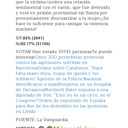
que la victima tuviera una relación
sentimental con el varón, que fue detenido
y está en prisión provisional sin fianza por
presuntamente descuartizar a la mujer.¿Se
hace lo suficiente para castigar la violencia
machista?
Sí
7.83% (2641)
No
92.17% (31100)
VOTAR Han votado 33741 personasTe puede
interesar
Unos 200 periodistas protestan
contra las agresiones sufridas en
Barcelona
Oriana sobre Catalunya: “Hace
falta mano dura, toque de queda y los
militares”
Agentes de la Policía Nacional
identificaron a manifestantes en un hospital
de Tarragona
Meritxell Batet expulsa a una
diputada de Vox: “Esto no es un circo, es el
Congreso”
Orden de expulsión de España
para dos de los detenidos en las protestas
en Lleida
FUENTE: La Vanguardia
comparte