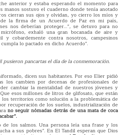
noche anterior y estaba esperando el momento para
 dos manos sostuvo el cuaderno donde tenía anotado
os cierran sus ojos y olvidan, yo cierro los míos y
 de la firma de un Acuerdo de Paz en mi país,
ienes nos deberían proteger…”, se detuvo para no
l micrófono, exhaló una gran bocanada de aire y
vil y cobardemente contra nosotros, campesinos
 cumpla lo pactado en dicho Acuerdo”.
dil pusieron pancartas el día de la conmemoración.
niformado, dicen sus habitantes. Por eso Elier pidió
ías los cambien por decenas de profesionales de
oder cambiar la mentalidad de nuestros jóvenes y
 Que esos millones de litros de glifosato, que están
os territorios como solución a la problemática de
 por recuperación de los suelos, industrialización de
para
no seguir nómadas detrás de una mata de coca
acabar”.
o de los salmos. Una persona leía una frase y los
cucha a sus pobres”. En El Tandil esperan que Dios