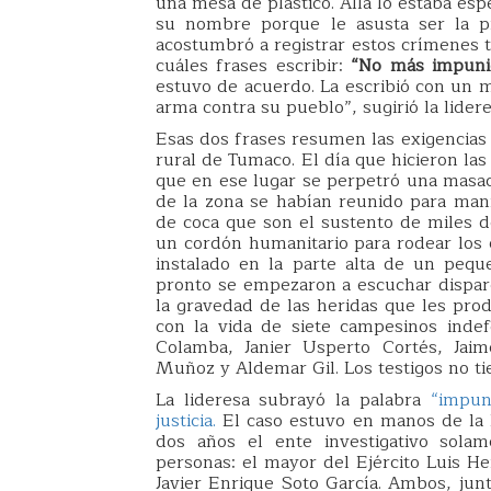
una mesa de plástico. Allá lo estaba es
su nombre porque le asusta ser la pr
acostumbró a registrar estos crímenes t
cuáles frases escribir:
“No más impuni
estuvo de acuerdo. La escribió con un 
arma contra su pueblo”, sugirió la lider
Esas dos frases resumen las exigencias 
rural de Tumaco. El día que hicieron la
que en ese lugar se perpetró una masa
de la zona se habían reunido para mani
de coca que son el sustento de miles 
un cordón humanitario para rodear los c
instalado en la parte alta de un peq
pronto se empezaron a escuchar disparo
la gravedad de las heridas que les prod
con la vida de siete campesinos inde
Colamba, Janier Usperto Cortés, Jaim
Muñoz y Aldemar Gil. Los testigos no tie
La lideresa subrayó la palabra
“impun
justicia.
El caso estuvo en manos de la F
dos años el ente investigativo sola
personas: el mayor del Ejército Luis He
Javier Enrique Soto García. Ambos, junt