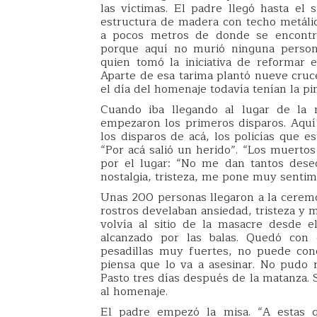
las víctimas. El padre llegó hasta el
estructura de madera con techo metálic
a pocos metros de donde se encontra
porque aquí no murió ninguna persona
quien tomó la iniciativa de reformar 
Aparte de esa tarima plantó nueve cruc
el día del homenaje todavía tenían la pi
Cuando iba llegando al lugar de la 
empezaron los primeros disparos. Aquí h
los disparos de acá, los policías que e
“Por acá salió un herido”. “Los muertos
por el lugar: “No me dan tantos des
nostalgia, tristeza, me pone muy sentim
Unas 200 personas llegaron a la ceremo
rostros develaban ansiedad, tristeza y 
volvía al sitio de la masacre desde 
alcanzado por las balas. Quedó con g
pesadillas muy fuertes, no puede conc
piensa que lo va a asesinar. No pudo r
Pasto tres días después de la matanza. S
al homenaje.
El padre empezó la misa. “A estas qu