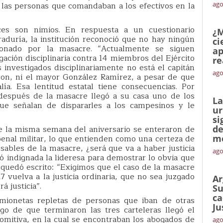
las personas que comandaban a los efectivos en la
ago
nces son nimios. En respuesta a un cuestionario
¿M
raduría, la institución reconoció que no hay ningún
ci
onado por la masacre. “Actualmente se siguen
ap
gación disciplinaria contra 14 miembros del Ejército
re
s investigados disciplinariamente no está el capitán
ago
on, ni el mayor González Ramírez, a pesar de que
ía. Esa lentitud estatal tiene consecuencias. Por
después de la masacre llegó a su casa uno de los
La
que señalan de dispararles a los campesinos y le
ur
si
 la misma semana del aniversario se enteraron de
de
 penal militar, lo que entienden como una certeza de
me
sables de la masacre, ¿será que va a haber justicia
ago
ntó indignada la lideresa para demostrar lo obvia que
n quedó escrito: “Exigimos que el caso de la masacre
vuelva a la justicia ordinaria, que no sea juzgado
Ar
á justicia”.
Su
ca
amionetas repletas de personas que iban de otras
Ju
o de que terminaron las tres carteleras llegó el
mitiva, en la cual se encontraban los abogados de
ago