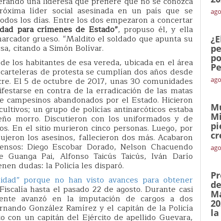
perando una lideresa que prefiere que no se conozca
óxima líder social asesinada en un país que se
ago
odos los días. Entre los dos empezaron a concertar
dad para crímenes de Estado”
, propuso él, y ella
marcador grueso. “Maldito el soldado que apunta su
¿E
esa, citando a Simón Bolívar.
pe
po
de los habitantes de esa vereda, ubicada en el área
Pe
s carteleras de protesta se cumplían dos años desde
cre. El 5 de octubre de 2017, unas 30 comunidades
ago
festarse en contra de la erradicación de las matas
de campesinos abandonados por el Estado. Hicieron
Mu
ultivos; un grupo de policías antinarcóticos estaba
Mi
ueño morro. Discutieron con los uniformados y de
pi
s. En el sitio murieron cinco personas. Luego, por
cr
ujeron los asesinos, fallecieron dos más. Acabaron
fensos: Diego Escobar Dorado, Nelson Chacuendo
ago
e Guanga Pai, Alfonso Taicús Taicús, Iván Darío
nen dudas: la Policía les disparó.
Pr
idad” porque no han visto avances para obtener
de
iscalía hasta el pasado 22 de agosto. Durante casi
Ma
mente avanzó en la imputación de cargos a dos
20
rnando González Ramírez y el capitán de la Policía
la
o con un capitán del Ejército de apellido Guevara,