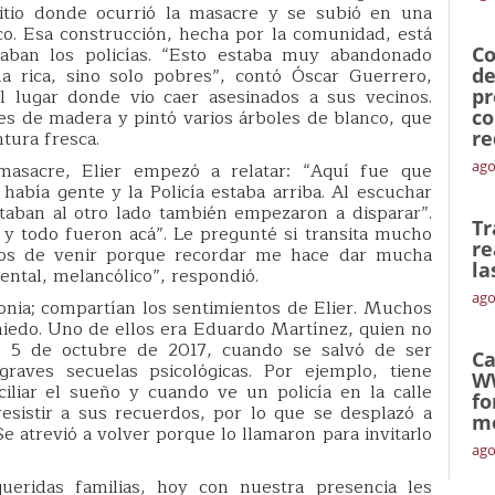
 sitio donde ocurrió la masacre y se subió en una
o. Esa construcción, hecha por la comunidad, está
ban los policías. “Esto estaba muy abandonado
Co
 rica, sino solo pobres”, contó Óscar Guerrero,
de
el lugar donde vio caer asesinados a sus vecinos.
pr
es de madera y pintó varios árboles de blanco, que
co
ntura fresca.
re
ago
masacre, Elier empezó a relatar: “Aquí fue que
abía gente y la Policía estaba arriba. Al escuchar
staban al otro lado también empezaron a disparar”.
Tr
 y todo fueron acá”. Le pregunté si transita mucho
re
eos de venir porque recordar me hace dar mucha
la
ental, melancólico”, respondió.
ago
nia; compartían los sentimientos de Elier. Muchos
miedo. Uno de ellos era Eduardo Martínez, quien no
el 5 de octubre de 2017, cuando se salvó de ser
Ca
raves secuelas psicológicas. Por ejemplo, tiene
W
iliar el sueño y cuando ve un policía en la calle
fo
esistir a sus recuerdos, por lo que se desplazó a
mó
e atrevió a volver porque lo llamaron para invitarlo
ago
eridas familias, hoy con nuestra presencia les