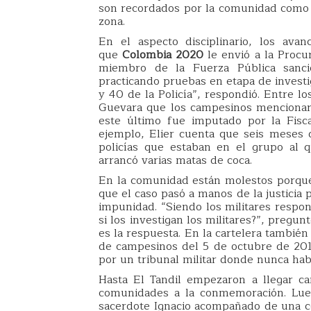
son recordados por la comunidad como 
zona.
En el aspecto disciplinario, los ava
que
Colombia 2020
le envió a la Procu
miembro de la Fuerza Pública sanci
practicando pruebas en etapa de investi
y 40 de la Policía”, respondió. Entre lo
Guevara que los campesinos mencionar
este último fue imputado por la Fiscal
ejemplo, Elier cuenta que seis meses 
policías que estaban en el grupo al 
arrancó varias matas de coca.
En la comunidad están molestos porque
que el caso pasó a manos de la justicia
impunidad. “Siendo los militares respon
si los investigan los militares?”, pregu
es la respuesta. En la cartelera tambié
de campesinos del 5 de octubre de 2017 
por un tribunal militar donde nunca habr
Hasta El Tandil empezaron a llegar c
comunidades a la conmemoración. Lueg
sacerdote Ignacio acompañado de una co