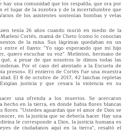
ue hay una comunidad que los respalda, que ora por
n el lugar de la zozobra y de la incertidumbre que
 Varios de los asistentes sostenían bombas y velas
 quien tenía 26 años cuando murió en medio de la
. Marleni Cortés, mamá de Cheto (como lo conocían
mentos de la misa. Sus lágrimas quedaban en un
o entre el llanto: “Yo sigo esperando que mi hijo
 ver, quiero escuchar su voz”. Melinton, hermano de
 qué, a pesar de que nosotros le dimos todas las
condenas. Por el caso del atentado a la Escuela de
ía presos». El entierro de Cortés fue una muestra
idad. El 8 de octubre de 2017, 42 lanchas repletas
xigían justicia y que cesara la violencia en su
 hacer una ofrenda a los muertos. Se acercaron
 hecho en la tierra, en donde había flores blancas
s flores. “Ustedes aguardan que el amor de Dios se
onocer, en la justicia que se debería hacer. Hay una
a divina le corresponde a Dios, la justicia humana es
yes de ciudadanos aquí en la tierra”, resaltó el