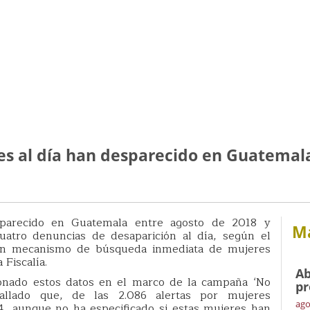
s al día han desparecido en Guatemala
parecido en Guatemala entre agosto de 2018 y
Má
atro denuncias de desaparición al día, según el
, un mecanismo de búsqueda inmediata de mujeres
 Fiscalía.
Ab
ionado estos datos en el marco de la campaña ‘No
pr
allado que, de las 2.086 alertas por mujeres
ago
4, aunque no ha especificado si estas mujeres han