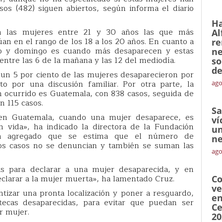
os (482) siguen abiertos, según informa el diario
Ha
n las mujeres entre 21 y 30 años las que más
Al
úan en el rango de los 18 a los 20 años. En cuanto a
re
do y domingo es cuando más desaparecen y estas
ne
tre las 6 de la mañana y las 12 del mediodía.
so
de
 un 5 por ciento de las mujeres desaparecieron por
o por una discusión familiar. Por otra parte, la
ago
 ocurrido es Guatemala, con 838 casos, seguida de
n 115 casos.
Sa
en Guatemala, cuando una mujer desaparece, es
ví
 vida», ha indicado la directora de la Fundación
un
ha agregado que se estima que el número de
ne
os casos no se denuncian y también se suman las
ago
s para declarar a una mujer desaparecida, y en
clarar a la mujer muerta», ha lamentado Cruz.
Co
ve
ntizar una pronta localización y poner a resguardo,
en
tecas desaparecidas, para evitar que puedan ser
Ce
r mujer.
20