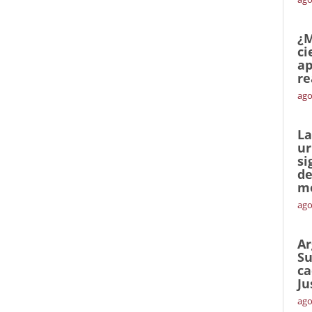
¿M
ci
ap
re
ago
La
ur
si
de
me
ago
Ar
Su
ca
Ju
ago