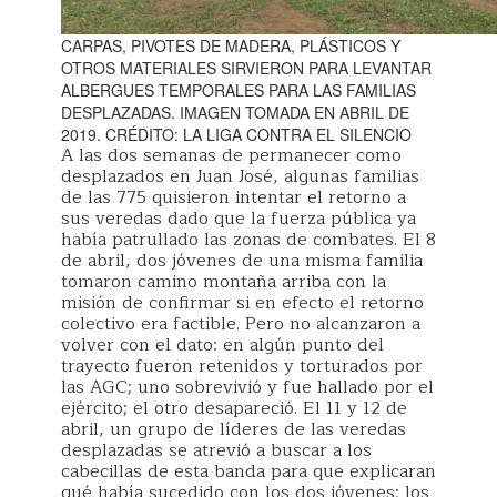
CARPAS, PIVOTES DE MADERA, PLÁSTICOS Y
OTROS MATERIALES SIRVIERON PARA LEVANTAR
ALBERGUES TEMPORALES PARA LAS FAMILIAS
DESPLAZADAS. IMAGEN TOMADA EN ABRIL DE
2019. CRÉDITO: LA LIGA CONTRA EL SILENCIO
A las dos semanas de permanecer como
desplazados en Juan José, algunas familias
de las 775 quisieron intentar el retorno a
sus veredas dado que la fuerza pública ya
había patrullado las zonas de combates. El 8
de abril, dos jóvenes de una misma familia
tomaron camino montaña arriba con la
misión de confirmar si en efecto el retorno
colectivo era factible. Pero no alcanzaron a
volver con el dato: en algún punto del
trayecto fueron retenidos y torturados por
las AGC; uno sobrevivió y fue hallado por el
ejército; el otro desapareció. El 11 y 12 de
abril, un grupo de líderes de las veredas
desplazadas se atrevió a buscar a los
cabecillas de esta banda para que explicaran
qué había sucedido con los dos jóvenes; los