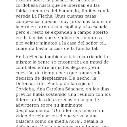
trochas sobre la planicie de la estepa
cordobesa hasta que se internan en las
faldas menores del Paramillo, límites con la
vereda La Flecha. Unas cuantas casas
campesinas quedan muy próximas la una de
la otra en torno a una capilla y a la escuela,
pero el resto se expanden a campo abierto
en distancias que se miden en minutos a
pie: veinte minutos a la casa del señor tal,
cuarenta hasta la casa de la familia tal.
En La Flecha también estaba ocurriendo lo
mismo: la gente se encontraba en mitad de
combates entre armados ilegales y era
cuestión de tiempo para que tomaran la
decisión de desplazarse. De hecho, la
Defensora del Pueblo de la regional
Córdoba, Ana Carolina Sánchez, en los días
previos había sostenido una reunión con los
líderes de las dos veredas en la que le
advirtieron sobre su inminente
desplazamiento. “Un líder nos mostró un
video de celular en el que se veía una
balacera como de media hora”, detalla la
defensora. “Nos quedamos asombrados por