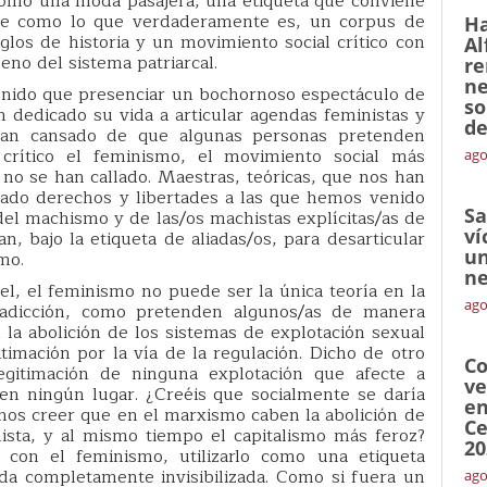
omo una moda pasajera, una etiqueta que conviene
ue como lo que verdaderamente es, un corpus de
Ha
los de historia y un movimiento social crítico con
Al
eno del sistema patriarcal.
re
ne
enido que presenciar un bochornoso espectáculo de
so
 dedicado su vida a articular agendas feministas y
de
 han cansado de que algunas personas pretenden
 crítico el feminismo, el movimiento social más
ago
y no se han callado. Maestras, teóricas, que nos han
ado derechos y libertades a las que hemos venido
Sa
 del machismo y de las/os machistas explícitas/as de
ví
, bajo la etiqueta de aliadas/os, para desarticular
un
mo.
ne
l, el feminismo no puede ser la única teoría en la
ago
adicción, como pretenden algunos/as de manera
la abolición de los sistemas de explotación sexual
timación por la vía de la regulación. Dicho de otro
Co
gitimación de ninguna explotación que afecte a
ve
n ningún lugar. ¿Creéis que socialmente se daría
en
nos creer que en el marxismo caben la abolición de
Ce
alista, y al mismo tiempo el capitalismo más feroz?
20
con el feminismo, utilizarlo como una etiqueta
eda completamente invisibilizada. Como si fuera un
ago