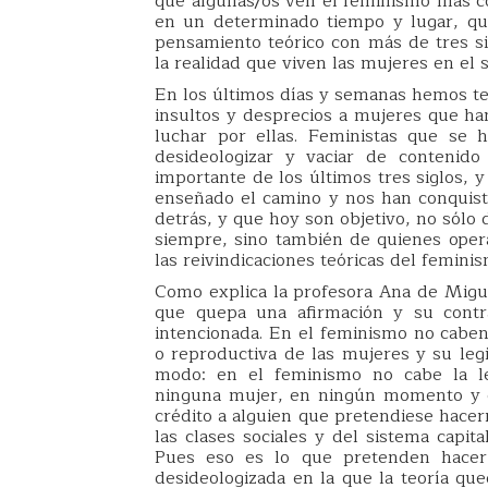
que algunas/os ven el feminismo más c
en un determinado tiempo y lugar, q
pensamiento teórico con más de tres sig
la realidad que viven las mujeres en el s
En los últimos días y semanas hemos t
insultos y desprecios a mujeres que han
luchar por ellas. Feministas que se
desideologizar y vaciar de contenido
importante de los últimos tres siglos, 
enseñado el camino y nos han conquist
detrás, y que hoy son objetivo, no sólo
siempre, sino también de quienes operan
las reivindicaciones teóricas del feminis
Como explica la profesora Ana de Migue
que quepa una afirmación y su contr
intencionada. En el feminismo no caben 
o reproductiva de las mujeres y su legi
modo: en el feminismo no cabe la le
ninguna mujer, en ningún momento y e
crédito a alguien que pretendiese hacer
las clases sociales y del sistema capit
Pues eso es lo que pretenden hacer 
desideologizada en la que la teoría qu