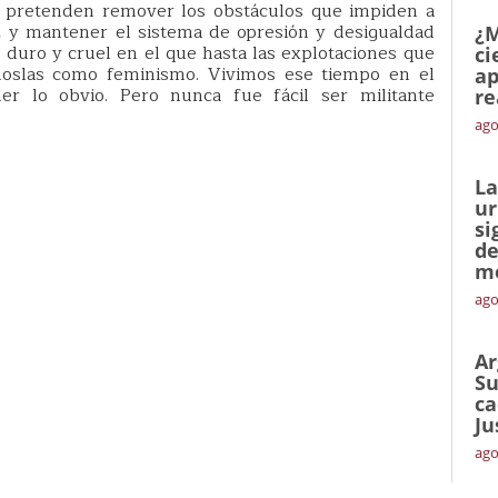
e pretenden remover los obstáculos que impiden a
, y mantener el sistema de opresión y desigualdad
¿M
o duro y cruel en el que hasta las explotaciones que
ci
oslas como feminismo. Vivimos ese tiempo en el
ap
r lo obvio. Pero nunca fue fácil ser militante
re
ago
La
ur
si
de
me
ago
Ar
Su
ca
Ju
ago