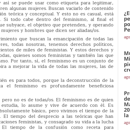
y así se puede usar como etiqueta para legitimar,
ufren algunas mujeres. Buscan vaciarlo de contenido
¿E
sión teórica y conceptual. Y esto no es casual, está
pe
. Si todo cabe dentro del feminismo, al final el
po
que subyace, el objetivo que pretenden, y operando
Pe
 mujeres y hombres que dicen ser aliadas/os.
ago
imiento que buscan la emancipación de todas las
res, todas nosotras, tenemos derechos políticos,
e cientos de miles de feministas. Y estos derechos y
Mu
todas, quienes somos feministas y también las que
Mi
smo. Por tanto, sí, el feminismo es un conjunto de
pi
ira a mejorar la vida de todas las mujeres, las de
cr
ago
ién es para todos, porque la deconstrucción de la
za el feminismo es profundamente beneficiosa
Pr
de
, pero no es de todas/os. El feminismo es de quien
Ma
estudia, lo asume y vive de acuerdo con él. Es
20
absolutamente básico, pero vivimos el tiempo de la
la
n. El tiempo del desprecio a las teóricas que han
caciones feministas, y consagrado su vida a la lucha
ago
. El tiempo de la confusión como receta para