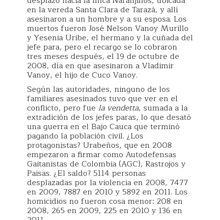
desplazó hacia la finca Naranjillos, ubicada
en la vereda Santa Clara de Tarazá, y allí
asesinaron a un hombre y a su esposa. Los
muertos fueron José Nelson Vanoy Murillo
y Yesenia Uribe, el hermano y la cuñada del
jefe para, pero el recargo se lo cobraron
tres meses después, el 19 de octubre de
2008, día en que asesinaron a Vladimir
Vanoy, el hijo de Cuco Vanoy.
Según las autoridades, ninguno de los
familiares asesinados tuvo que ver en el
conflicto, pero fue
la vendetta
, sumada a la
extradición de los jefes paras, lo que desató
una guerra en el Bajo Cauca que terminó
pagando la población civil. ¿Los
protagonistas? Urabeños, que en 2008
empezaron a firmar como Autodefensas
Gaitanistas de Colombia (AGC), Rastrojos y
Paisas. ¿El saldo? 5114 personas
desplazadas por la violencia en 2008, 7477
en 2009, 7887 en 2010 y 5892 en 2011. Los
homicidios no fueron cosa menor: 208 en
2008, 265 en 2009, 225 en 2010 y 136 en