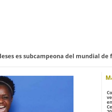
deses es subcampeona del mundial de f
Má
Co
ve
en
Ce
20