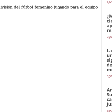
ago
división del fútbol femenino jugando para el equipo
¿M
ci
ap
re
ago
La
ur
si
de
me
ago
Ar
Su
ca
Ju
ago