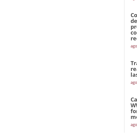
Co
de
pr
co
re
ago
Tr
re
la
ago
Ca
W
fo
mó
ago