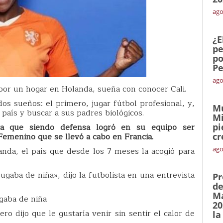
ago
¿E
pe
po
Pe
ago
por un hogar en Holanda, sueña con conocer Cali.
os sueños: el primero, jugar fútbol profesional, y,
Mu
 país y buscar a sus padres biológicos.
Mi
sta que siendo defensa logró en su equipo ser
pi
emenino que se llevó a cabo en Francia.
cr
ago
anda, el país que desde los 7 meses la acogió para
ugaba de niña», dijo la futbolista en una entrevista
Pr
de
Ma
gaba de niña
20
ero dijo que le gustaría venir sin sentir el calor de
la