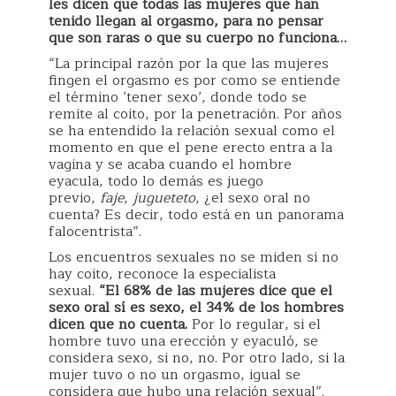
les dicen que todas las mujeres que han
tenido llegan al orgasmo, para no pensar
que son raras o que su cuerpo no funciona…
“La principal razón por la que las mujeres
fingen el orgasmo es por como se entiende
el término ‘tener sexo’, donde todo se
remite al coito, por la penetración. Por años
se ha entendido la relación sexual como el
momento en que el pene erecto entra a la
vagina y se acaba cuando el hombre
eyacula, todo lo demás es juego
previo,
faje
,
jugueteto
, ¿el sexo oral no
cuenta? Es decir, todo está en un panorama
falocentrista”.
Los encuentros sexuales no se miden si no
hay coito, reconoce la especialista
sexual.
“El 68% de las mujeres dice que el
sexo oral sí es sexo, el 34% de los hombres
dicen que no cuenta.
Por lo regular, si el
hombre tuvo una erección y eyaculó, se
considera sexo, si no, no. Por otro lado, si la
mujer tuvo o no un orgasmo, igual se
considera que hubo una relación sexual”.