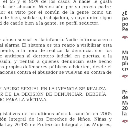
 el 65 y el 80% de los casos. A nadie le gusta
ueda ser abusado. Menos aún por su propio padre.
dor es visto por el común de la gente como un
¿E
 de bien, solidaria, trabajadora, y cuyo único signo
pe
 de caerle bien a la gente, su perfil seductor.
po
Pe
ago
 abuso sexual en la infancia. Nadie informa acerca
 alarma. El sistema es tan reacio a visibilizar esta
ento, a la hora de realizar la denuncia, son los
Mu
e anticipan al derrotero judicial en puertas, a la
Mi
sión, y tientan a quienes denuncian este hecho
pi
los propios defensores públicos advierten, desde el
cr
saciones contra el abusador se vuelvan en contra de
ago
E ABUSO SEXUAL EN LA INFANCIA SE REALIZA
Pr
IR DE LA DECISIÓN DE DENUNCIAR, DEBERÍA
de
O PARA LA VÍCTIMA.
Ma
20
islativos de los últimos años: la sanción en 2005
la
ión Integral de los Derechos de Niños, Niñas y
ago
a Ley 26.485 de Protección Integral a las Mujeres,