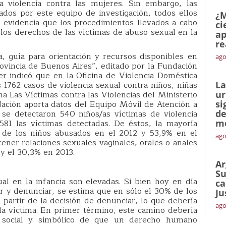
la violencia contra las mujeres. Sin embargo, las
ados por este equipo de investigación, todos ellos
¿M
 evidencia que los procedimientos llevados a cabo
ci
n los derechos de las víctimas de abuso sexual en la
ap
re
, guía para orientación y recursos disponibles en
ago
vincia de Buenos Aires”, editado por la Fundación
er indicó que en la Oficina de Violencia Doméstica
762 casos de violencia sexual contra niños, niñas
La
ma Las Víctimas contra las Violencias del Ministerio
ur
ación aporta datos del Equipo Móvil de Atención a
si
 se detectaron 540 niños/as víctimas de violencia
de
81 las víctimas detectadas. De éstos, la mayoría
me
% de los niños abusados en el 2012 y 53,9% en el
ago
tener relaciones sexuales vaginales, orales o anales
y el 30,3% en 2013.
Ar
Su
al en la infancia son elevadas. Si bien hoy en día
ca
r y denunciar, se estima que en sólo el 30% de los
Ju
A partir de la decisión de denunciar, lo que debería
ago
 la víctima. En primer término, este camino debería
o social y simbólico de que un derecho humano