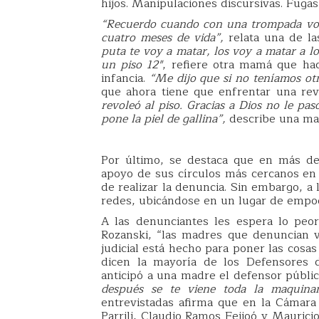
hijos. Manipulaciones discursivas. Fugas
“Recuerdo cuando con una trompada volar
cuatro meses de vida”,
relata una de la
puta te voy a matar, los voy a matar a lo
un piso 12″
, refiere otra mamá que ha
infancia.
“Me dijo que si no teníamos ot
que ahora tiene que enfrentar una rev
revoleó al piso. Gracias a Dios no le p
pone la piel de gallina”,
describe una mad
Por último, se destaca que en más de
apoyo de sus círculos más cercanos en 
de realizar la denuncia. Sin embargo, a 
redes, ubicándose en un lugar de empod
A las denunciantes les espera lo peor 
Rozanski, “las madres que denuncian vi
judicial está hecho para poner las cos
dicen la mayoría de los Defensores 
anticipó a una madre el defensor públi
después se te viene toda la maquinar
entrevistadas afirma que en la Cámara 
Parrili, Claudio Ramos Feijoó y Maurici