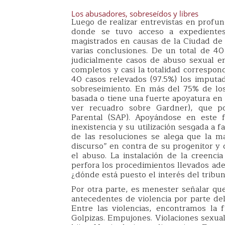
Los abusadores, sobreseídos y libres
Luego de realizar entrevistas en profu
donde se tuvo acceso a expedientes 
magistrados en causas de la Ciudad de 
varias conclusiones. De un total de 
judicialmente casos de abuso sexual en 
completos y casi la totalidad correspo
40 casos relevados (97.5%) los imputa
sobreseimiento. En más del 75% de los 
basada o tiene una fuerte apoyatura en 
ver recuadro sobre Gardner), que po
Parental (SAP). Apoyándose en este 
inexistencia y su utilización sesgada a
de las resoluciones se alega que la 
discurso” en contra de su progenitor y 
el abuso. La instalación de la creenci
perfora los procedimientos llevados ade
¿dónde está puesto el interés del tribun
Por otra parte, es menester señalar q
antecedentes de violencia por parte del
Entre las violencias, encontramos la f
Golpizas. Empujones. Violaciones sexua