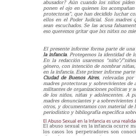
abusador? Aún cuando los niños piden a
ponen el ojo en quienes los acompañan
protectoras”, que han decidido luchar co
ellos en el Poder Judicial. Son madres 
sean escuchados. Se las acusa falsament
eso queremos gritar que lxs niñxs no mie
El presente informe forma parte de un
la infancia
. Protegemos la identidad de l
En la redacción usaremos “niño”/”niñez”
género, con intención de nombrar niñas,
en la infancia. Este primer informe part
Ciudad de Buenos Aires
, relevadas por
madres protectoras y sobrevivientes de a
militantes de organizaciones políticas y
de los niños, niñas y adolescentes. A pa
madres denunciantes y a sobrevivientes (y
otros, y documentamos con material de los
periodístico y bibliografía específica sobr
El Abuso Sexual en la Infancia es una realid
El abuso sexual en la infancia ocurre m
los casos los perpetradores son conoci