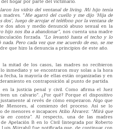
 del hogar por parte del victimario.
on los vidrio del ventanal de living. Mi hijo tenía
s madres. “
Me agarró del cuello y me dijo ‘Hija de
s dos’, luego de arrojar el teléfono por la ventana de
ce dos años y medio denunció abuso sexual en la
ro hijo nos iba a abandonar”,
nos cuenta una madre
inculación forzada.
“Lo levantó hasta el techo y lo
asó nada. Pero cada vez que me acuerdo de eso, se me
re que hizo la denuncia a principios de este año.
 la mitad de los casos, las madres no recibieron
lo inmediato y se encontraron muy solas a la hora
la fecha, la mayoría de ellas están organizadas y en
eramiento en contraposición al punto de partida.
en la justicia penal y civil. Como afirma el Juez
ven un calvario”. ¿Por qué? Porque el dispositivo
as justamente al revés de cómo empezaron. Algo que
de Menores, al comienzo del proceso. Así se lo
co de menores e incapaces Atilio Álvarez:
“Mirá que
ia en contra”
. Al respecto, una de las madres
de Apelación B en lo Civil (integrada por Roberto
o Luis Mizrahi) fue notificada que, de continuar con