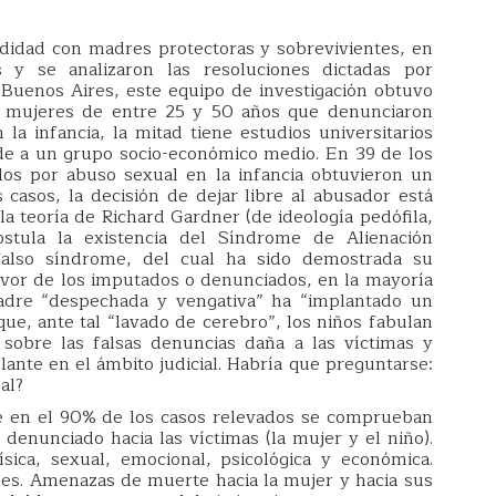
ndidad con madres protectoras y sobrevivientes, en
y se analizaron las resoluciones dictadas por
Buenos Aires, este equipo de investigación obtuvo
40 mujeres de entre 25 y 50 años que denunciaron
la infancia, la mitad tiene estudios universitarios
nde a un grupo socio-económico medio. En 39 de los
dos por abuso sexual en la infancia obtuvieron un
casos, la decisión de dejar libre al abusador está
la teoría de Richard Gardner (de ideología pedófila,
stula la existencia del Síndrome de Alienación
falso síndrome, del cual ha sido demostrada su
 favor de los imputados o denunciados, en la mayoría
madre “despechada y vengativa” ha “implantado un
que, ante tal “lavado de cerebro”, los niños fabulan
a sobre las falsas denuncias daña a las víctimas y
lante en el ámbito judicial. Habría que preguntarse:
al?
ue en el 90% de los casos relevados se comprueban
 denunciado hacia las víctimas (la mujer y el niño).
ísica, sexual, emocional, psicológica y económica.
les. Amenazas de muerte hacia la mujer y hacia sus