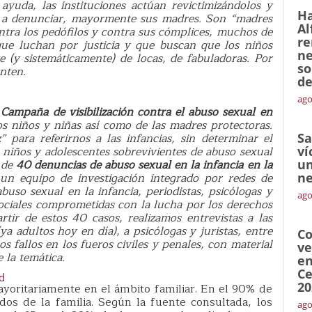
yuda, las instituciones actúan revictimizándolos y
Ha
 a denunciar, mayormente sus madres. Son “madres
Al
ntra los pedófilos y contra sus cómplices, muchos de
re
que luchan por justicia y que buscan que los niños
ne
e (y sistemáticamente) de locas, de fabuladoras. Por
so
nten.
de
ago
a
Campaña de visibilización contra el abuso sexual en
os niños y niñas así como de las madres protectoras.
 para referirnos a las infancias, sin determinar el
Sa
 niños y adolescentes sobrevivientes de abuso sexual
ví
e de
40 denuncias de abuso sexual en la infancia en la
un
 un equipo de investigación integrado por redes de
ne
buso sexual en la infancia, periodistas, psicólogas y
ago
 sociales comprometidas con la lucha por los derechos
rtir de estos 40 casos, realizamos entrevistas a las
a adultos hoy en día), a psicólogas y juristas, entre
Co
 fallos en los fueros civiles y penales, con material
ve
e la temática.
en
Ce
ad
20
ayoritariamente en el ámbito familiar. En el 90% de
dos de la familia. Según la fuente consultada, los
ago