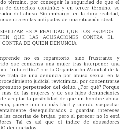
do término, por conseguir la seguridad de que el
ón de derechos continúe; y en tercer término, se
ador del abuso. Sin embargo, en la dura realidad,
encuentra en las antípodas de una situación ideal.
SIBILIZAR ESTA REALIDAD QUE LOS PROPIOS
RTEN QUE LAS ACUSACIONES CONTRA EL
 CONTRA DE QUIEN DENUNCIA.
prende no es reparatorio, sino frustrante y
orrido que comienza una mujer tras interponer una
ado “ruta
crítica” por la Organización Mundial de la
se trata de una denuncia por abuso sexual en la
procedimiento judicial revictimiza, por concentrarse
 presunto perpetrador del delito. ¿Por qué? Porque
a más de las mujeres y de sus hijos denunciantes
de aceptar la posibilidad de que un hombre abuse
stema, parece mucho más fácil y cuerdo sospechar
ntalmente desequilibrados o guardan intereses
a las cacerías de brujas, pero al parecer no lo está
ores. Tal es así que el índice de abusadores
00 denunciados.