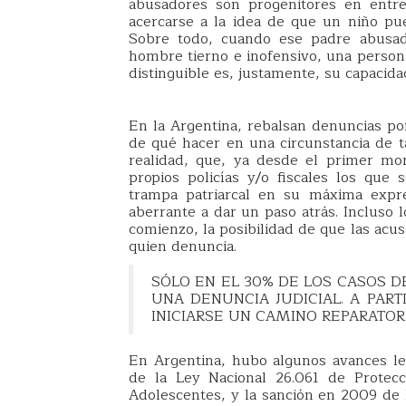
abusadores son progenitores en entre
acercarse a la idea de que un niño p
Sobre todo, cuando ese padre abusa
hombre tierno e inofensivo, una persona
distinguible es, justamente, su capacidad
En la Argentina, rebalsan denuncias por
de qué hacer en una circunstancia de tal
realidad, que, ya desde el primer mom
propios policías y/o fiscales los que s
trampa patriarcal en su máxima expre
aberrante a dar un paso atrás. Incluso 
comienzo, la posibilidad de que las acu
quien denuncia.
SÓLO EN EL 30% DE LOS CASOS D
UNA DENUNCIA JUDICIAL. A PART
INICIARSE UN CAMINO REPARATORI
En Argentina, hubo algunos avances leg
de la Ley Nacional 26.061 de Protecc
Adolescentes, y la sanción en 2009 de l