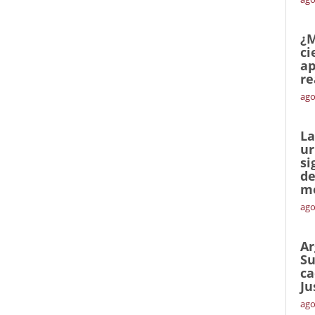
¿M
ci
ap
re
ago
La
ur
si
de
me
ago
Ar
Su
ca
Ju
ago