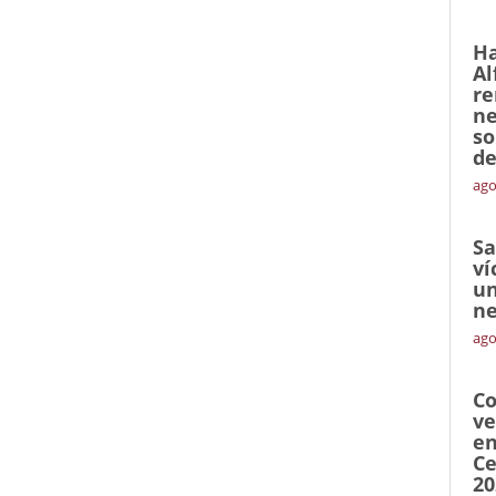
Ha
Al
re
ne
so
de
ago
Sa
ví
un
ne
ago
Co
ve
en
Ce
20