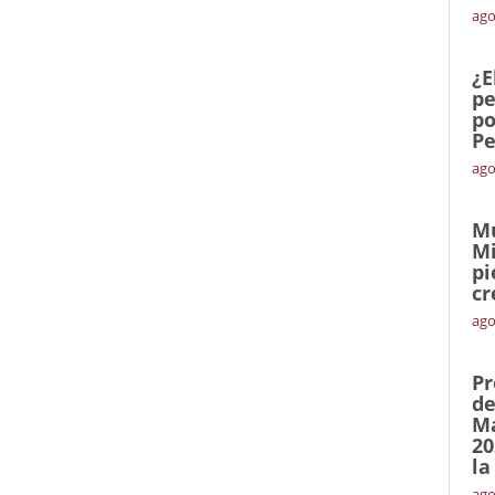
ago
¿E
pe
po
Pe
ago
Mu
Mi
pi
cr
ago
Pr
de
Ma
20
la
ago