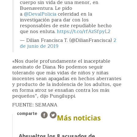
cuerpo sin vida de una menor, en
Buenaventura. Le pido
a
@DevalPolicia
celeridad en la
investigación para dar con los
responsables de este repudiable hecho
que nos enluta.
https://t.co/rfAzSfpyL2
— Dilian Francisca T. (@DilianFrancisca)
2
de junio de 2019
«Nos duele profundamente el inaceptable
asesinato de Diana. No podemos seguir
tolerando que más vidas de niños y niñas
inocentes sean apagadas en hechos aberrantes
y producto de la indolencia de los adultos, que
en forma atroz se ensañan contra los más
pequeños”, dijo Pungiluppi.
FUENTE: SEMANA
comparte
Más noticias
Absueltos los 8 acusados de