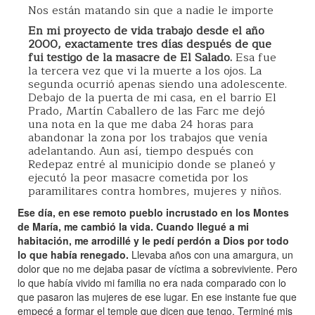
Nos están matando sin que a nadie le importe
En mi proyecto de vida trabajo desde el año
2000, exactamente tres días después de que
fui testigo de la masacre de El Salado.
Esa fue
la tercera vez que vi la muerte a los ojos. La
segunda ocurrió apenas siendo una adolescente.
Debajo de la puerta de mi casa, en el barrio El
Prado, Martín Caballero de las Farc me dejó
una nota en la que me daba 24 horas para
abandonar la zona por los trabajos que venía
adelantando. Aun así, tiempo después con
Redepaz entré al municipio donde se planeó y
ejecutó la peor masacre cometida por los
paramilitares contra hombres, mujeres y niños.
Ese día, en ese remoto pueblo incrustado en los Montes
de María, me cambió la vida. Cuando llegué a mi
habitación, me arrodillé y le pedí perdón a Dios por todo
lo que había renegado.
Llevaba años con una amargura, un
dolor que no me dejaba pasar de víctima a sobreviviente. Pero
lo que había vivido mi familia no era nada comparado con lo
que pasaron las mujeres de ese lugar. En ese instante fue que
empecé a formar el temple que dicen que tengo. Terminé mis