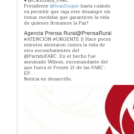
✔
@Carlozada_FARC
Presidente
@
IvanDuque
hasta cuándo
va permitir que siga este desangre sin
tomar medidas que garanticen la vida
de quienes firmamos la Paz?
Agencia Prensa Rural
@PrensaRural
#
ATENCIÓN
#
URGENTE
|| Hace pocos
minutos atentaron contra la vida de
otro excombatientes del
@
PartidoFARC
. En el hecho fue
asesinado Wilson, excomandante del
que fuera el Frente 21 de las FARC-
EP.
Noticia en desarrollo.