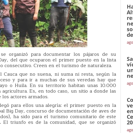
Ha
Al
re
ne
so
de
ago
se organizó para documentar los pájaros de su
Sa
g Day, del que ocuparon el primer puesto en la lista
ví
o consecutivo. Creen en el turismo de naturaleza.
un
l Cauca que no suena, ni suma ni resta, según la
ne
ceso y para ir a muchas de sus veredas hay que
ago
o o Huila. En su territorio habitan unas 10.000
 agricultura. Es, en todo caso, un sitio a donde las
e los actores armados.
Co
gó para ellos una alegría: el primer puesto en la
ve
obal Big Day, concurso de documentación de aves de
en
dos), ha sido para el turismo comunitario de este
Ce
.
El triunfo es de la comunidad, que se organizó
20
ago