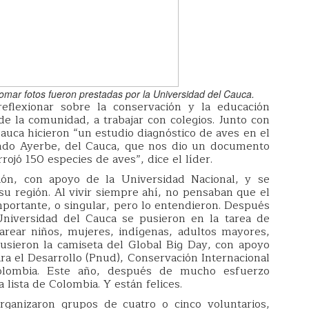
tomar fotos fueron prestadas por la Universidad del Cauca.
lexionar sobre la conservación y la educación
 de la comunidad, a trabajar con colegios. Junto con
uca hicieron “un estudio diagnóstico de aves en el
ndo Ayerbe, del Cauca, que nos dio un documento
rojó 150 especies de aves”, dice el líder.
ción, con apoyo de la Universidad Nacional, y se
u región. Al vivir siempre ahí, no pensaban que el
importante, o singular, pero lo entendieron. Después
niversidad del Cauca se pusieron en la tarea de
jarear niños, mujeres, indígenas, adultos mayores,
usieron la camiseta del Global Big Day, con apoyo
a el Desarrollo (Pnud), Conservación Internacional
olombia. Este año, después de mucho esfuerzo
lista de Colombia. Y están felices.
ganizaron grupos de cuatro o cinco voluntarios,