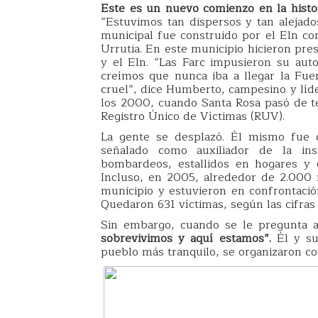
Este es un nuevo comienzo en la histo
“Estuvimos tan dispersos y tan alejado
municipal fue construido por el Eln con
Urrutia. En este municipio hicieron pre
y el Eln. “Las Farc impusieron su aut
creímos que nunca iba a llegar la Fuer
cruel”, dice Humberto, campesino y líde
los 2000, cuando Santa Rosa pasó de t
Registro Único de Víctimas (RUV).
La gente se desplazó. Él mismo fue ob
señalado como auxiliador de la ins
bombardeos, estallidos en hogares y e
Incluso, en 2005, alrededor de 2.000
municipio y estuvieron en confrontaci
Quedaron 631 víctimas, según las cifras
Sin embargo, cuando se le pregunta a
sobrevivimos y aquí estamos”.
Él y su
pueblo más tranquilo, se organizaron c