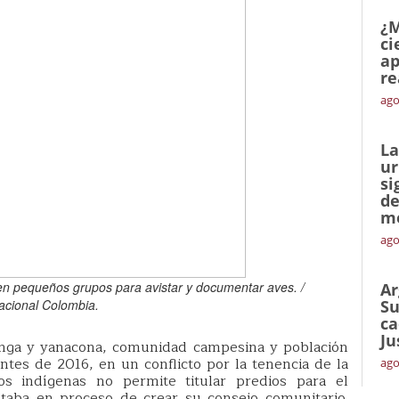
¿M
ci
ap
re
ago
La
ur
si
de
me
ago
en pequeños grupos para avistar y documentar aves. /
Ar
cional Colombia.
Su
ca
Ju
inga y yanacona, comunidad campesina y población
antes de 2016, en un conflicto por la tenencia de la
ago
dos indígenas no permite titular predios para el
taba en proceso de crear su consejo comunitario.