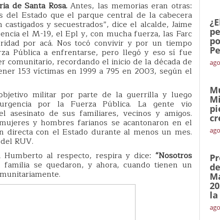
ria de Santa Rosa.
Antes, las memorias eran otras:
s del Estado que el parque central de la cabecera
¿E
 castigados y secuestrados”, dice el alcalde, Jaime
pe
sencia el M-19, el Epl y, con mucha fuerza, las Farc
po
oridad por acá. Nos tocó convivir y por un tiempo
Pe
za Pública a enfrentarse, pero llegó y eso sí fue
r comunitario, recordando el inicio de la década de
ago
ener 153 víctimas en 1999 a 795 en 2003, según el
Mu
jetivo militar por parte de la guerrilla y luego
Mi
urgencia por la Fuerza Pública. La gente vio
pi
l asesinato de sus familiares, vecinos y amigos.
cr
 mujeres y hombres farianos se acantonaron en el
ón directa con el Estado durante al menos un mes.
ago
 del RUV.
 Humberto al respecto, respira y dice:
“Nosotros
Pr
 familia se quedaron, y ahora, cuando tienen un
de
omunitariamente.
Ma
20
la
ago