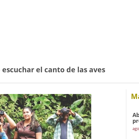
jó escuchar el canto de las aves
Má
Ab
pr
ago