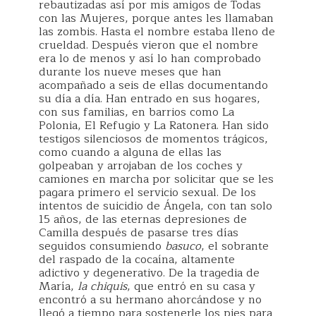
rebautizadas así por mis amigos de Todas
con las Mujeres, porque antes les llamaban
las zombis. Hasta el nombre estaba lleno de
crueldad. Después vieron que el nombre
era lo de menos y así lo han comprobado
durante los nueve meses que han
acompañado a seis de ellas documentando
su día a día. Han entrado en sus hogares,
con sus familias, en barrios como La
Polonia, El Refugio y La Ratonera. Han sido
testigos silenciosos de momentos trágicos,
como cuando a alguna de ellas las
golpeaban y arrojaban de los coches y
camiones en marcha por solicitar que se les
pagara primero el servicio sexual. De los
intentos de suicidio de Ángela, con tan solo
15 años, de las eternas depresiones de
Camilla después de pasarse tres días
seguidos consumiendo
basuco
, el sobrante
del raspado de la cocaína, altamente
adictivo y degenerativo. De la tragedia de
María,
la chiquis
, que entró en su casa y
encontró a su hermano ahorcándose y no
llegó a tiempo para sostenerle los pies para