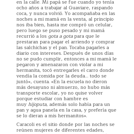
en la calle. Mi papá se fue cuando yo tenía
ocho años a trabajar al Guaviare, raspando
coca, y nunca volvió. Yo acompañaba en las
noches a mi mamá en la venta, al principio
nos iba bien, hasta me compró un celular,
pero luego se puso pesado y mi mamá
recurrió a los
gota a gota
para que le
prestaran para pagar el arriendo y comprar
las salchichas y el pan. Tocaba pagarles a
diario con intereses. Después de unos días
no se pudo cumplir, entonces a mi mamá le
pegaron y amenazaron con violar a mi
hermanita, tocó entregarles el carro donde
vendía la comida por la deuda… todo se
juntó», cuenta. «En la escuela no dieron
más desayuno ni almuerzo, no hubo más
transporte escolar, yo no quise volver
porque estudiar con hambre es
muy
hijoputa
, además solo había para un
pan y agua panela en la casa, y prefería que
se lo dieran a mis hermanitos».
Caracoli es el sitio donde por las noches se
reúnen mujeres de diferentes edades,