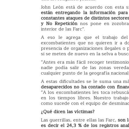
John León está de acuerdo con esta si
están entregando la información para
constantes ataques de distintos sectores
y No Repetición
nos pone en zozobra 
interior de las Farc”.
A eso le agrega que el trabajo de
excombatientes que no quieren ir a d
presencia de organizaciones ilegales o
si se meten de nuevo en la selva a busca
“Antes era más fácil recoger testimoni
nadie podía salir de las zonas vered
cualquier punto de la geografía naciona
A estas dificultades se le suma una m
desaparecidos no ha contado con finan
“A los excombatientes les toca rebuscá
en los tiempos libres. Nuestro trabaj
como sucede con el equipo de desminad
¿Qué dicen las víctimas?
Las guerrillas, entre ellas las Farc,
son l
es decir el 24,3 % de los registros an