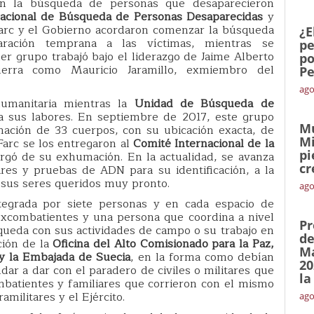
en la búsqueda de personas que desaparecieron
acional de Búsqueda de Personas Desaparecidas
y
Farc y el Gobierno acordaron comenzar la búsqueda
¿E
ación temprana a las víctimas, mientras se
pe
r grupo trabajó bajo el liderazgo de Jaime Alberto
po
uerra como Mauricio Jaramillo, exmiembro del
Pe
ago
umanitaria mientras la
Unidad de Búsqueda de
ba sus labores. En septiembre de 2017, este grupo
Mu
mación de 33 cuerpos, con su ubicación exacta, de
Mi
 Farc se los entregaron al
Comité Internacional de la
pi
argó de su exhumación. En la actualidad, se avanza
cr
ares y pruebas de ADN para su identificación, a la
 sus seres queridos muy pronto.
ago
tegrada por siete personas y en cada espacio de
excombatientes y una persona que coordina a nivel
Pr
squeda con sus actividades de campo o su trabajo en
de
ación de la
Oficina del Alto Comisionado para la Paz,
Ma
 y la Embajada de Suecia
, en la forma como debían
20
dar a dar con el paradero de civiles o militares que
la
mbatientes y familiares que corrieron con el mismo
militares y el Ejército.
ago