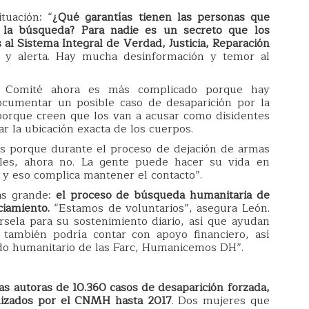
tuación: “
¿Qué garantías tienen las personas que
 la búsqueda? Para nadie es un secreto que los
 al Sistema Integral de Verdad, Justicia, Reparación
y alerta. Hay mucha desinformación y temor al
l Comité ahora es más complicado porque hay
ocumentar un posible caso de desaparición por la
 porque creen que los van a acusar como disidentes
r la ubicación exacta de los cuerpos.
os porque durante el proceso de dejación de armas
ales, ahora no. La gente puede hacer su vida en
l y eso complica mantener el contacto”.
ás grande:
el proceso de búsqueda humanitaria de
ciamiento.
“Estamos de voluntarios”, asegura León.
rsela para su sostenimiento diario, así que ayudan
o también podría contar con apoyo financiero, así
o humanitario de las Farc, Humanicemos DH”.
as autoras de 10.360 casos de desaparición forzada,
alizados por el CNMH hasta 2017
. Dos mujeres que