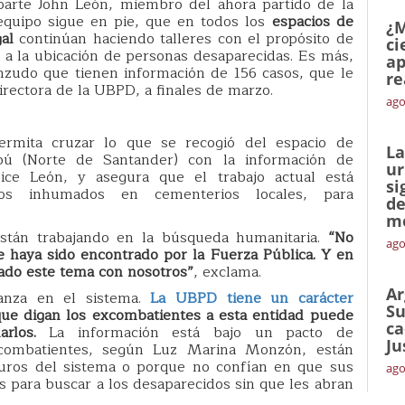
parte John León, miembro del ahora partido de la
equipo sigue en pie, que en todos los
espacios de
¿M
al
continúan haciendo talleres con el propósito de
ci
 a la ubicación de personas desaparecidas. Es más,
ap
enzudo que tienen información de 156 casos, que le
re
rectora de la UBPD, a finales de marzo.
ago
rmita cruzar lo que se recogió del espacio de
La
bú (Norte de Santander) con la información de
ur
ice León, y asegura que el trabajo actual está
si
pos inhumados en cementerios locales, para
de
me
están trabajando en la búsqueda humanitaria.
“No
ago
 haya sido encontrado por la Fuerza Pública. Y en
cado este tema con nosotros”
, exclama.
Ar
ianza en el sistema.
La UBPD tiene un carácter
Su
 que digan los excombatientes a esta entidad puede
ca
arlos.
La información está bajo un pacto de
Ju
xcombatientes, según Luz Marina Monzón, están
guros del sistema o porque no confían en que sus
ago
s para buscar a los desaparecidos sin que les abran