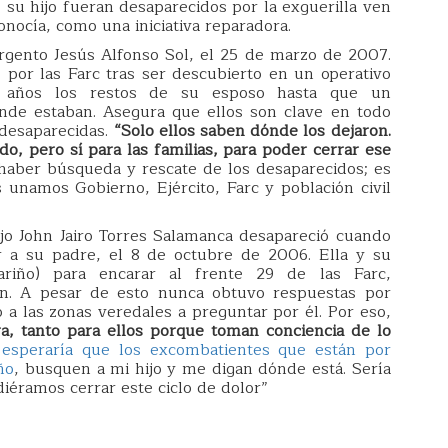
 su hijo fueran desaparecidos por la exguerilla ven
onocía, como una iniciativa reparadora.
argento Jesús Alfonso Sol, el 25 de marzo de 2007.
 por las Farc tras ser descubierto en un operativo
te años los restos de su esposo hasta que un
ónde estaban. Asegura que ellos son clave en todo
desaparecidas.
“Solo ellos saben dónde los dejaron.
o, pero sí para las familias, para poder cerrar ese
haber búsqueda y rescate de los desaparecidos; es
unamos Gobierno, Ejército, Farc y población civil
jo John Jairo Torres Salamanca desapareció cuando
tar a su padre, el 8 de octubre de 2006. Ella y su
ariño) para encarar al frente 29 de las Farc,
hn. A pesar de esto nunca obtuvo respuestas por
o a las zonas veredales a preguntar por él. Por eso,
a, tanto para ellos porque toman conciencia de lo
esperaría que los excombatientes que están por
ño
, busquen a mi hijo y me digan dónde está. Sería
diéramos cerrar este ciclo de dolor”