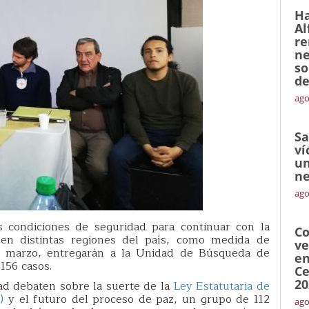
Ha
Al
re
ne
so
de
ago
Sa
ví
un
ne
ago
 condiciones de seguridad para continuar con la
Co
en distintas regiones del país, como medida de
ve
 de marzo, entregarán a la Unidad de Búsqueda de
en
156 casos.
Ce
20
idad debaten sobre la suerte de la
Ley Estatutaria de
)
y el futuro del proceso de paz, un grupo de 112
ago