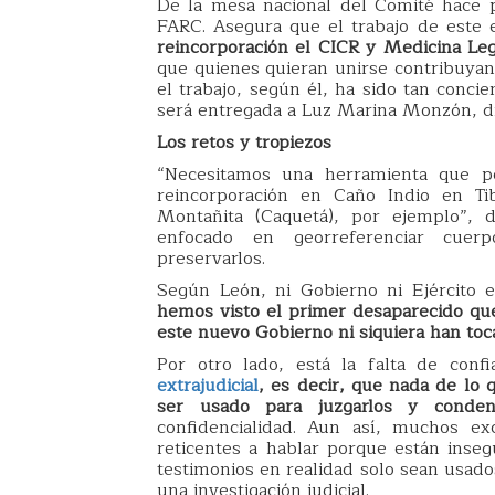
De la mesa nacional del Comité hace 
FARC. Asegura que el trabajo de este 
reincorporación el CICR y Medicina Leg
que quienes quieran unirse contribuyan
el trabajo, según él, ha sido tan conci
será entregada a Luz Marina Monzón, di
Los retos y tropiezos
“Necesitamos una herramienta que pe
reincorporación en Caño Indio en Ti
Montañita (Caquetá), por ejemplo”, d
enfocado en georreferenciar cuer
preservarlos.
Según León, ni Gobierno ni Ejército 
hemos visto el primer desaparecido que
este nuevo Gobierno ni siquiera han to
Por otro lado, está la falta de conf
extrajudicial
, es decir, que nada de lo
ser usado para juzgarlos y conden
confidencialidad. Aun así, muchos e
reticentes a hablar porque están inse
testimonios en realidad solo sean usado
una investigación judicial.