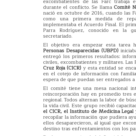
excombatientes de las Farc trabaja 
durante el conflicto. Se llama
Comité N
nació en octubre de 2016, cuando las 
como una primera medida de repar
implementaba el Acuerdo Final. El prime
Parra Rodríguez, conocido en la g
secretariado.
El objetivo era empezar esta tarea h
Personas Desaparecidas (UBPD)
inicia
entregó los primeros resultados: infor
civiles, excombatientes y militares. Las
Cruz Roja (CICR)
y esta entidad se enc
en el cotejo de información con famili
espera de que puedan ser entregados a
El comité tiene una mesa nacional in
reincorporación hay en promedio tres 
regional. Todos alternan la labor de bú
la vida civil. Este grupo recibió capacit
el CICR, el Instituto de Medicina Legal
recopilar la información que pudiera ayu
ellos desaparecieron, al igual que exco
destino tras enfrentamientos con los para