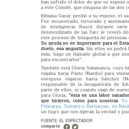
han sufrido el dolor de que su esposo o
a este Comité, que ninguna de las dos c
Bibiana Garay perdió a su esposo, el s
Fue secuestrado, torturado y asesinado
de inteligencia. Buscó durante sie
desmovilizado de las Farc le reveló d
este proceso de búsqueda de personas 
Su ayuda no es importante para el Estad
duelo, esa angustia.
Sin ellos no podrá 
más, hago un llamado global a que nos 
para encontrarlos”.
También está Gloria Salamanca, cuyo hi
viajaba hacia Pasto (Nariño) para visi
exesposo viajaron hasta Sánchez (N
responsable de la desaparición de Jo
parte de ellos, ni cuando viajó de nuev
para Gloria,
“esta es una labor sanador
que hicieron, como para nosotras.
Yo 
Policarpa, Tumaco o Barbacoas, en Nari
un logro que nos dijeran la verdad y pu
FUENTE: EL ESPECTADOR
comparte