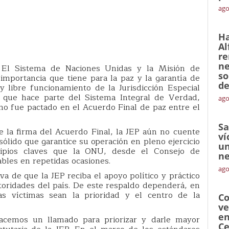
ago
Ha
Al
re
ne
 El Sistema de Naciones Unidas y la Misión de
so
importancia que tiene para la paz y la garantía de
de
y libre funcionamiento de la Jurisdicción Especial
l que hace parte del Sistema Integral de Verdad,
ago
omo fue pactado en el Acuerdo Final de paz entre el
Sa
la firma del Acuerdo Final, la JEP aún no cuente
ví
sólido que garantice su operación en pleno ejercicio
un
cipios claves que la ONU, desde el Consejo de
ne
bles en repetidas ocasiones.
ago
va de que la JEP reciba el apoyo político y práctico
toridades del país. De este respaldo dependerá, en
s víctimas sean la prioridad y el centro de la
Co
ve
en
cemos un llamado para priorizar y darle mayor
Ce