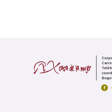
Corpo
Carre
Teléf
coord
Bogot