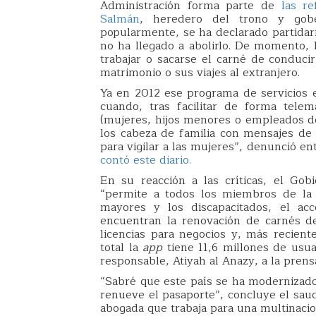
Administración forma parte de
las r
Salmán
, heredero del trono y go
popularmente, se ha declarado partidari
no ha llegado a abolirlo. De momento, 
trabajar o sacarse el carné de conduci
matrimonio o sus viajes al extranjero.
Ya en 2012 ese programa de servicios el
cuando, tras facilitar de forma tele
(mujeres, hijos menores o empleados do
los cabeza de familia con mensajes de 
para vigilar a las mujeres”, denunció en
contó este diario.
En su reacción a las críticas, el Gob
“permite a todos los miembros de la s
mayores y los discapacitados, el acc
encuentran la renovación de carnés de
licencias para negocios y, más recient
total la
app
tiene 11,6 millones de usua
responsable, Atiyah al Anazy, a la prensa
“Sabré que este país se ha modernizad
renueve el pasaporte”, concluye el saud
abogada que trabaja para una multinacio