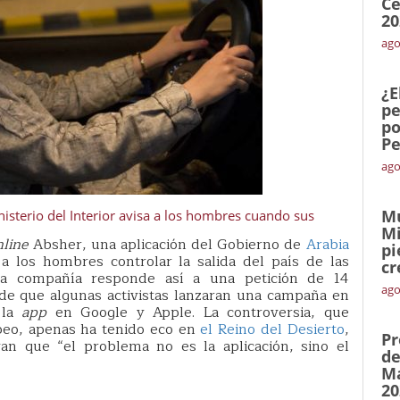
Ce
20
ago
¿E
pe
po
Pe
ago
Mu
nisterio del Interior avisa a los hombres cuando sus
Mi
nline
Absher, una aplicación del Gobierno de
Arabia
pi
a los hombres controlar la salida del país de las
cr
La compañía responde así a una petición de 14
ago
de que algunas activistas lanzaran una campaña en
 la
app
en Google y Apple. La controversia, que
peo, apenas ha tenido eco en
el Reino del Desierto
,
Pr
an que “el problema no es la aplicación, sino el
de
Ma
20