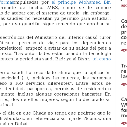
eformas
impulsadas por
el príncipe Mohamed Bin
ago
bernante de hecho. MBS, como se le conoce
o de acabar con el sistema de tutela, sin embargo,
las saudíes no necesitan ya permiso para estudiar,
Co
r, pero su guardián sigue teniendo que aprobar su
de
pr
ectrónicos del Ministerio del Interior causó furor
co
mática el permiso de viaje para los dependientes
re
mésticos), empezó a avisar de su salida del país a
ago
texto. “Las autoridades están usando la tecnología
tonces la periodista saudí Badriya al Bishr,
tal como
Tr
re
ierno saudí ha recordado ahora que la aplicación
la
ociedad (…), incluidas las mujeres, las personas
eso a 160 servicios diferentes”. Entre estos se
ago
 identidad, pasaportes, permisos de residencia o
emente, incluso algunas operaciones bancarias. En
rios, dos de ellos mujeres, según ha declarado su
Ca
 local.
W
fo
o el día en que Ghada no tenga que pedirme que le
mó
í Abdulaziz en referencia a su hija de 28 años, una
ago
nal en Dubái.