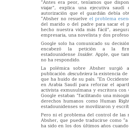
“Antes era peor, teníamos que dispon
viajar”, explica una ejecutiva saud
autorización que el guardián debía ob
“Absher no resuelve
el problema esenc
del marido o del padre para sacar el p
hecho nuestra vida más fácil”, asegur
empresaria, una novelista y dos profeso
Google solo ha comunicado su decisión a
encabezó la petición a la fir
estadounidense
Insider.
Apple, que tam
no ha respondido.
La polémica sobre Absher surgió a
publicación
descubriera
la existencia de
que ha huido de su país. “En Occidente 
en Arabia Saudí para reforzar el apar
activista exmusulmana y escritora con
Google estaban “facilitando una misogin
derechos humanos como Human Rights 
estadounidenses se movilizaron y escrib
Pero ni el problema del control de las 
Absher, que puede traducirse como “a
ha sido en los dos últimos años cuando 