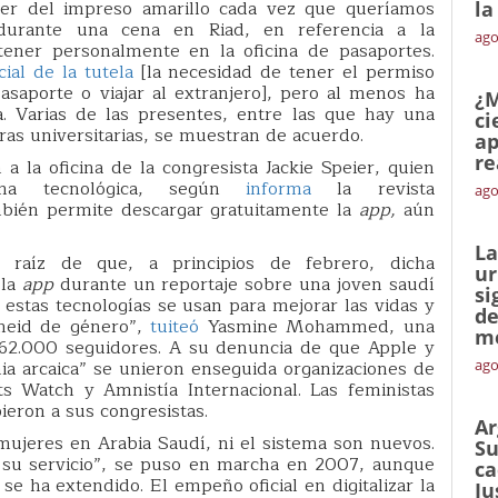
er del impreso amarillo cada vez que queríamos
la
í durante una cena en Riad, en referencia a la
ago
tener personalmente en la oficina de pasaportes.
ial de la tutela
[la necesidad de tener el permiso
asaporte o viajar al extranjero], pero al menos ha
¿M
a. Varias de las presentes, entre las que hay una
ci
ras universitarias, se muestran de acuerdo.
ap
re
 la oficina de la congresista Jackie Speier, quien
ma tecnológica, según
informa
la revista
ago
bién permite descargar gratuitamente la
app,
aún
La
 raíz de que, a principios de febrero, dicha
ur
 la
app
durante un reportaje sobre una joven saudí
si
estas tecnologías se usan para mejorar las vidas y
de
theid de género”,
tuiteó
Yasmine Mohammed, una
me
 62.000 seguidores. A su denuncia de que Apple y
ia arcaica” se unieron enseguida organizaciones de
ago
Watch y Amnistía Internacional. Las feministas
ieron a sus congresistas.
Ar
mujeres en Arabia Saudí, ni el sistema son nuevos.
Su
 su servicio”, se puso en marcha en 2007, aunque
ca
se ha extendido. El empeño oficial en digitalizar la
Ju