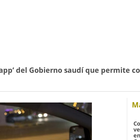
‘app’ del Gobierno saudí que permite co
Má
Co
ve
en