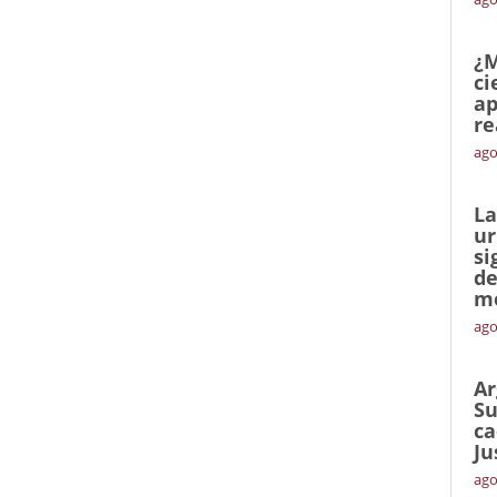
¿M
ci
ap
re
ago
La
ur
si
de
me
ago
Ar
Su
ca
Ju
ago