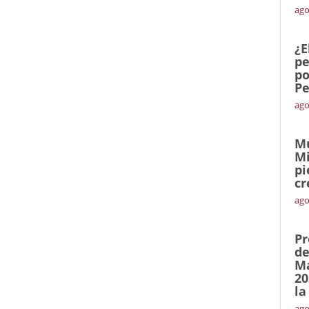
ago
¿E
pe
po
Pe
ago
Mu
Mi
pi
cr
ago
Pr
de
Ma
20
la
ago