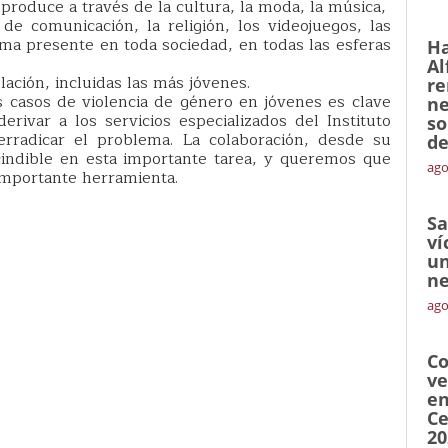
produce a través de la cultura, la moda, la música,
s de comunicación, la religión, los videojuegos, las
a presente en toda sociedad, en todas las esferas
Ha
Al
ación, incluidas las más jóvenes.
re
 casos de violencia de género en jóvenes es clave
ne
rivar a los servicios especializados del Instituto
so
rradicar el problema. La colaboración, desde su
de
cindible en esta importante tarea, y queremos que
ago
importante herramienta.
Sa
ví
un
ne
ago
Co
ve
en
Ce
20