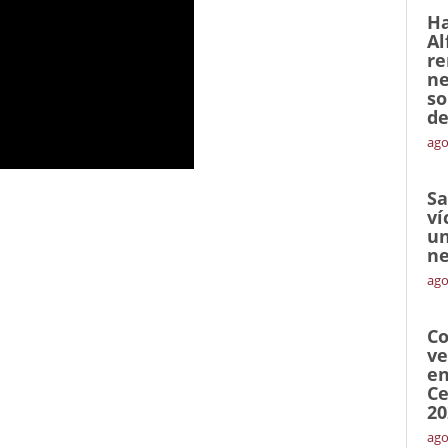
Ha
Al
re
ne
so
de
ago
Sa
ví
un
ne
ago
Co
ve
en
Ce
20
ago