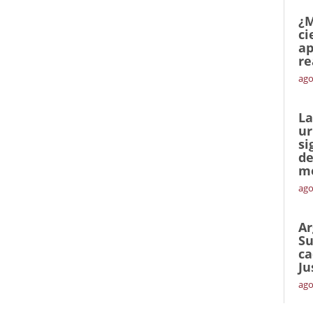
¿M
ci
ap
re
ago
La
ur
si
de
me
ago
Ar
Su
ca
Ju
ago