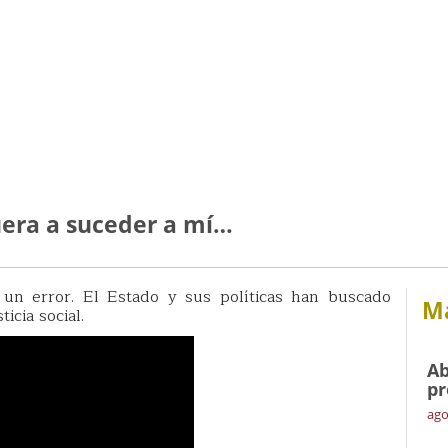
era a suceder a mí…
un error. El Estado y sus políticas han buscado
Má
icia social.
Ab
pr
ago