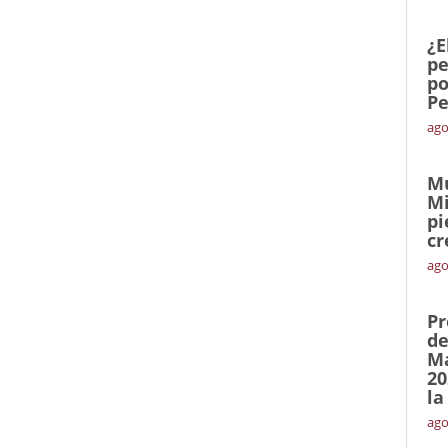
¿E
pe
po
Pe
ago
Mu
Mi
pi
cr
ago
Pr
de
Ma
20
la
ago