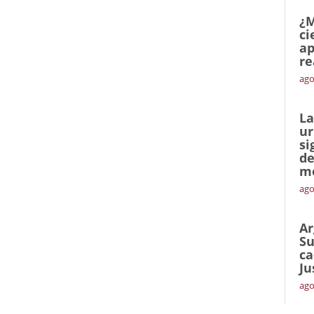
¿M
ci
ap
re
ago
La
ur
si
de
me
ago
Ar
Su
ca
Ju
ago