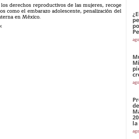
 los derechos reproductivos de las mujeres, recoge
tos como el embarazo adolescente, penalización del
¿E
aterna en México.
pe
x
po
Pe
ago
Mu
Mi
pi
cr
ago
Pr
de
Ma
20
la
ago