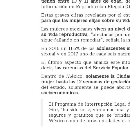
tienen entre 10 y 11 años de edad
, d
Información en Reproducción Elegida (G
Estas graves cifras reveladas por el e
para que las mujeres elijan sobre su vid
Las mujeres mexicanas
viven un nivel 
su vida reproductiva
, “afectadas por u
sigue fallando en remediar”, señala la in
En 2016 un 11.6% de las
adolescentes 
sexual y en 2017 uno de cada seis nacim
El último aspecto que analiza este inf
decir,
las carencias del Servicio Popular
Dentro de México,
solamente la Ciuda
mujer hasta las 12 semanas de gestació
del estado, solamente se puede aborta
socioeconómicas.
El Programa de Interrupción Legal d
Gire, “ha sido un ejemplo nacional y 
seguros y gratuitos que se brinda
México como de otras entidades e, in