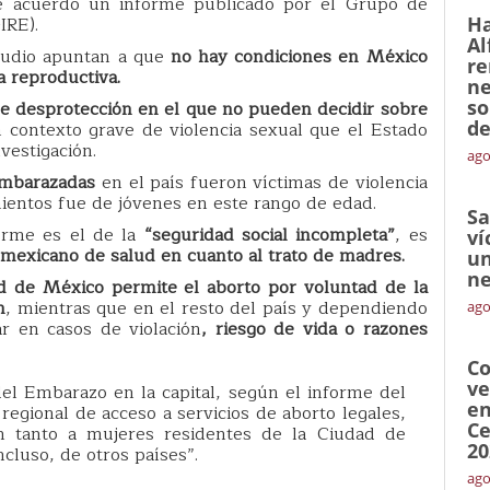
e acuerdo un informe publicado por el Grupo de
IRE).
Ha
Al
studio apuntan a que
no hay condiciones en México
re
a reproductiva.
ne
so
de desprotección en el que no pueden decidir sobre
de
n contexto grave de violencia sexual que el Estado
vestigación.
ago
embarazadas
en el país fueron víctimas de violencia
ientos fue de jóvenes en este rango de edad.
Sa
orme es el de la
“seguridad social incompleta”
, es
ví
 mexicano de salud en cuanto al trato de madres.
un
ne
d de México permite el aborto por voluntad de la
n
, mientras que en el resto del país y dependiendo
ago
r en casos de violación
, riesgo de vida o razones
Co
ve
el Embarazo en la capital, según el informe del
en
regional de acceso a servicios de aborto legales,
Ce
n tanto a mujeres residentes de la Ciudad de
20
cluso, de otros países”.
ago