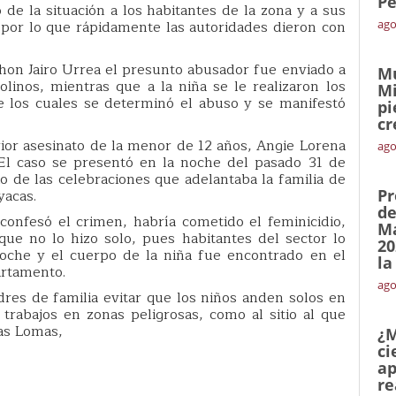
Pe
ó de la situación a los habitantes de la zona y a sus
ía por lo que rápidamente las autoridades dieron con
ago
Jhon Jairo Urrea el presunto abusador fue enviado a
Mu
inos, mientras que a la niña se le realizaron los
Mi
 los cuales se determinó el abuso y se manifestó
pi
cr
ior asesinato de la menor de 12 años, Angie Lorena
ago
El caso se presentó en la noche del pasado 31 de
de las celebraciones que adelantaba la familia de
yacas.
Pr
de
confesó el crimen, habría cometido el feminicidio,
Ma
ue no lo hizo solo, pues habitantes del sector lo
20
oche y el cuerpo de la niña fue encontrado en el
la
rtamento.
ago
res de familia evitar que los niños anden solos en
 trabajos en zonas peligrosas, como al sitio al que
Las Lomas,
¿M
ci
ap
re