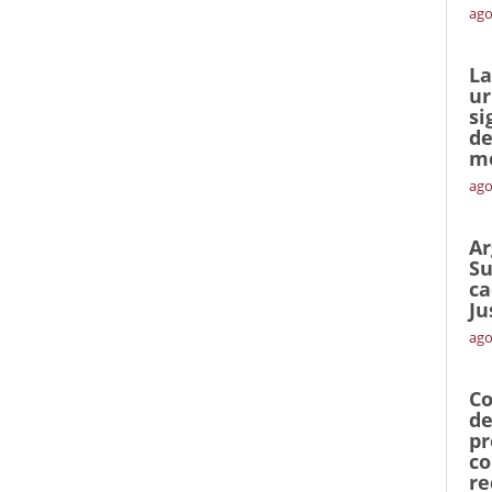
ago
La
ur
si
de
me
ago
Ar
Su
ca
Ju
ago
Co
de
pr
co
re