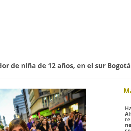
r de niña de 12 años, en el sur Bogotá
Má
Ha
Al
re
ne
so