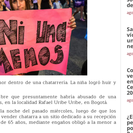
de
ago
Sa
ví
un
ne
ago
Co
ve
en
r dentro de una chatarrería. La niña logró huir y
Ce
20
mbre que presuntamente habría abusado de una
ago
, en la localidad Rafael Uribe Uribe, en Bogotá.
la noche del pasado miércoles, luego de que los
 vender chatarra a un sitio dedicado a su recepción
¿E
, de 65 años, mediante engaños obligó a la menor a
pe
po