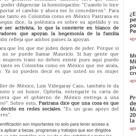
poder diligenciar la homologación: “Cuando lo hice
reportar el cambio y ahora me lo concedieron”. Para
¿E
que tanto en Colombia como en México Pastrana es
pe
según dice, la polémica es sobre su apellido y su
po
ser activista, lo que la convierte en blanco de
Pe
vadores que apoyan la hegemonía de la familia
ón refleja que ambos países la apoyan.
ago
ara que los que me joden dejen de joder. Porque si
 no se puede llamar Mauricio. Si hay gente que
Mu
as mujeres trans no deben existir pues aquí puedo
Mi
o tanto en Colombia como en México que me avala,
pi
y. Ya no pueden decir es que usted no es mujer
cr
ago
ller de México, Luis Videgaray Caso, también le da
usto y un honor, Ophelia, entregarte tu carta de
imera que el gobierno de México entrega a una
Pr
es!”. Sobre esto,
Pastrana dice que una cosa es que
de
decirlo en redes sociales.
“Es un gran apoyo del
Ma
res”.
20
la
entificación son importantes no solo para tener acceso a
ago
a aplicar a becas, programas y trabajos que son dirigidos
 un acto simbólico que ayuda a dar visibilidad a todas las