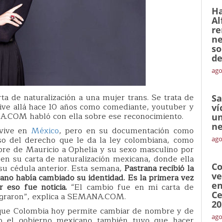
Ha
Al
re
ne
so
de
ago
a de naturalización a una mujer trans. Se trata de
Sa
vive allá hace 10 años como comediante, youtuber y
ví
A.COM habló con ella sobre ese reconocimiento.
un
ne
 vive en
México
, pero en su documentación como
so del derecho que le da la ley colombiana, como
ago
re de Mauricio a Ophelia y su sexo masculino por
en su carta de naturalización mexicana, donde ella
Co
su cédula anterior. Esta semana,
Pastrana recibió la
ve
cano había cambiado su identidad. Es la primera vez
en
 eso fue noticia.
“El cambio fue en mi carta de
Ce
migraron”, explica a SEMANA.COM.
20
a que Colombia hoy permite cambiar de nombre y de
ago
ro el gobierno mexicano también tuvo que hacer