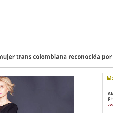
mujer trans colombiana reconocida por
Má
Ab
pr
ago