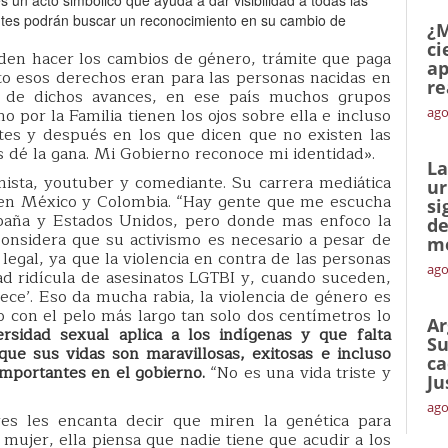
tes podrán buscar un reconocimiento en su cambio de
¿M
ci
en hacer los cambios de género, trámite que paga
ap
o esos derechos eran para las personas nacidas en
re
 de dichos avances, en ese país muchos grupos
por la Familia tienen los ojos sobre ella e incluso
ago
tes y después en los que dicen que no existen las
s dé la gana. Mi Gobierno reconoce mi identidad».
La
mista, youtuber y comediante. Su carrera mediática
ur
e en México y Colombia. “Hay gente que me escucha
si
paña y Estados Unidos, pero donde mas enfoco la
de
onsidera que su activismo es necesario a pesar de
me
legal, ya que la violencia en contra de las personas
ago
d ridícula de asesinatos LGTBI y, cuando suceden,
ece’. Eso da mucha rabia, la violencia de género es
io con el pelo más largo tan solo dos centímetros lo
Ar
ersidad sexual aplica a los indígenas y que falta
Su
ue sus vidas son maravillosas, exitosas e incluso
ca
mportantes en el gobierno.
“No es una vida triste y
Ju
ago
es les encanta decir que miren la genética para
ujer, ella piensa que nadie tiene que acudir a los