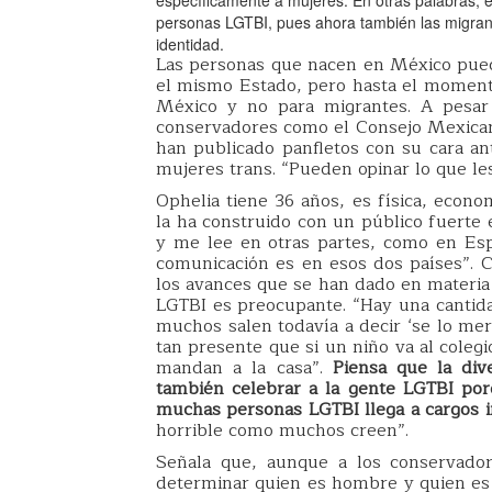
personas LGTBI, pues ahora también las migran
identidad.
Las personas que nacen en México pued
el mismo Estado, pero hasta el moment
México y no para migrantes. A pesar
conservadores como el Consejo Mexicano 
han publicado panfletos con su cara an
mujeres trans. “Pueden opinar lo que le
Ophelia tiene 36 años, es física, econo
la ha construido con un público fuert
y me lee en otras partes, como en Es
comunicación es en esos dos países”. C
los avances que se han dado en materia 
LGTBI es preocupante. “Hay una cantida
muchos salen todavía a decir ‘se lo mer
tan presente que si un niño va al coleg
mandan a la casa”.
Piensa que la div
también celebrar a la gente LGTBI porq
muchas personas LGTBI llega a cargos i
horrible como muchos creen”.
Señala que, aunque a los conservador
determinar quien es hombre y quien es m