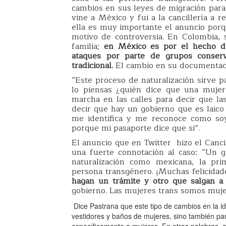
cambios en sus leyes de migración para 
vine a México y fui a la cancillería a 
ella es muy importante el anuncio por
motivo de controversia. En Colombia, 
familia;
en México es por el hecho de 
ataques por parte de grupos conser
tradicional.
El cambio en su documentaci
“Este proceso de naturalización sirve p
lo piensas ¿quién dice que una mujer
marcha en las calles para decir que l
decir que hay un gobierno que es laic
me identifica y me reconoce como so
porque mi pasaporte dice que si”.
El anuncio que en Twitter hizo el Canci
una fuerte connotación al caso: “Un g
naturalización como mexicana, la pr
persona transgénero. ¡Muchas felicidad
hagan un trámite y otro que salgan a 
gobierno. Las mujeres trans somos muje
Dice Pastrana que este tipo de cambios en la id
vestidores y baños de mujeres, sino también par
específicamente a mujeres. En otras palabras, es