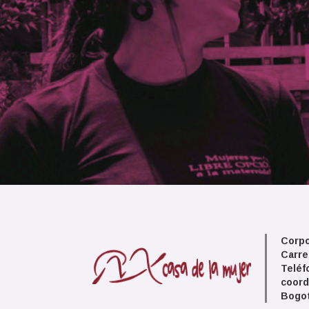
Corpo
Carre
Teléf
coord
Bogot