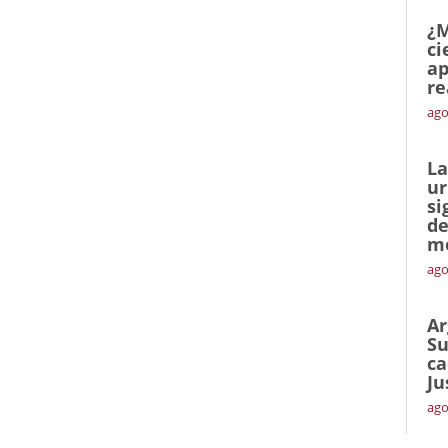
¿M
ci
ap
re
ago
La
ur
si
de
me
ago
Ar
Su
ca
Ju
ago