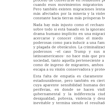
proceso de convertirse en residentes 
cuando esos movimientos migratorios 
Pero también existen migraciones lenta
más afectados por la miseria y la viol
constante hacia tierras más prósperas b
Nada hay más injusto como el rechazo 
sobre todo si está basado en la ignoran
drama humano implícito en una migració
acercarse y conocer cómo el miedo y
poderosas como para inducir a una famil
y plagada de obstáculos. La criminaliza
poderosos –el caso Trump y sus m
latinoamericanos- no hace más que prov
sociedad, tanto aquella perteneciente 
como de ingreso de migrantes, ambos 
escapa a su visión conservadora y protec
Esta falta de empatía es claramente 
estadounidense, pero también en ciert
cuya aparente sensibilidad humana des
periferias, en donde se hacen visib
gubernamental y la indiferencia ciu
desigualdad, pobreza, violencia y desn
inevitable y termina siendo el resultad