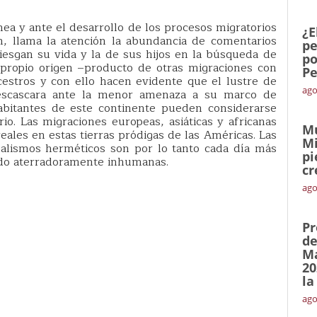
nea y ante el desarrollo de los procesos migratorios
¿E
n, llama la atención la abundancia de comentarios
pe
iesgan su vida y la de sus hijos en la búsqueda de
po
 propio origen –producto de otras migraciones con
Pe
cestros y con ello hacen evidente que el lustre de
ago
descascara ante la menor amenaza a su marco de
abitantes de este continente pueden considerarse
io. Las migraciones europeas, asiáticas y africanas
Mu
ales en estas tierras pródigas de las Américas. Las
Mi
nalismos herméticos son por lo tanto cada día más
pi
odo aterradoramente inhumanas.
cr
ago
Pr
de
Ma
20
la
ago