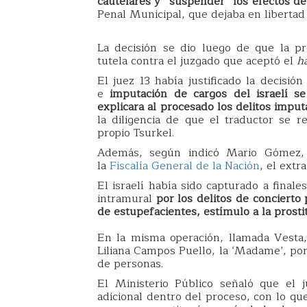
cautelares y “suspender” los efectos de
Penal Municipal, que dejaba en libertad a
La decisión se dio luego de que la p
tutela contra el juzgado que aceptó el
h
El juez 13 había justificado la decisi
e
imputación de cargos del israelí s
explicara al procesado los delitos impu
la diligencia de que el traductor se r
propio Tsurkel.
Además, según indicó Mario Gómez, d
la
Fiscalía General de la Nación
, el extr
El israelí había sido capturado a final
intramural
por los delitos de concierto 
de estupefacientes, estímulo a la prosti
En la misma operación, llamada Vesta,
Liliana Campos Puello, la ‘Madame’, por
de personas.
El Ministerio Público señaló que el 
adicional dentro del proceso, con lo qu