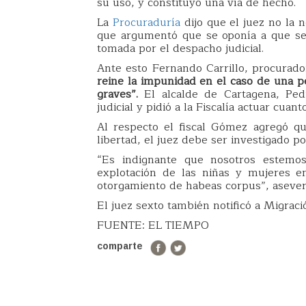
su uso, y constituyó una vía de hecho.
La
Procuraduría
dijo que el juez no la n
que argumentó que se oponía a que se 
tomada por el despacho judicial.
Ante esto Fernando Carrillo, procurad
reine la impunidad en el caso de una 
graves”.
El alcalde de Cartagena, Pedri
judicial y pidió a la Fiscalía actuar cuan
Al respecto el fiscal Gómez agregó qu
libertad, el juez debe ser investigado po
“Es indignante que nosotros estemos
explotación de las niñas y mujeres e
otorgamiento de habeas corpus”, asever
El juez sexto también notificó a Migració
FUENTE: EL TIEMPO
comparte