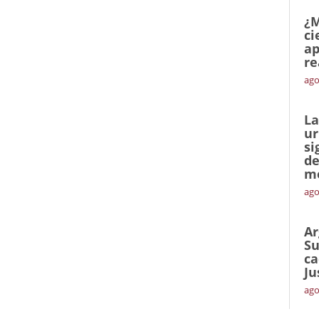
¿M
ci
ap
re
ago
La
ur
si
de
me
ago
Ar
Su
ca
Ju
ago