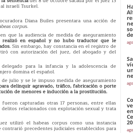
 la sentencia
del 8 de octubre sacada por el juez 13
l israelí Tsurkel.
Ha
Al
re
rocuradora Diana Builes presentara una acción de
ne
abeas corpu
s.
so
ón en que la audiencia de medida de aseguramiento
de
e realizó en español y no hubo traductor que le
ago
tados.
Sin embargo, hay constancia en el registro de
etiró con autorización del juez, del abogado y del
Sa
ví
elegado para la infancia y la adolescencia de
un
anjero domina el español.
ne
es de julio y se le impuso medida de aseguramiento
ago
para delinquir agravado, tráfico, fabricación o porte
tución de menores e inducción a la prostitución.
Co
 fueron capturadas otras 17 personas, entre ellas
ve
 delitos relacionados con explotación sexual y trata
en
Ce
20
juez utilizó el habeas corpus como una instancia
e contrarió precedentes judiciales establecidos para
ago