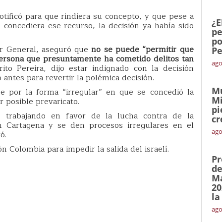
otificó para que rindiera su concepto, y que pese a
¿E
concediera ese recurso, la decisión ya había sido
pe
po
or General, aseguró que
no se puede “permitir que
Pe
persona que presuntamente ha cometido delitos tan
ago
to Pereira, dijo estar indignado con la decisión
to antes para revertir la polémica decisión.
Mu
e por la forma “irregular” en que se concedió la
Mi
r posible prevaricato.
pi
 trabajando en favor de la lucha contra de la
cr
n Cartagena y se den procesos irregulares en el
ago
ó.
n Colombia para impedir la salida del israelí.
Pr
de
Ma
20
la
ago