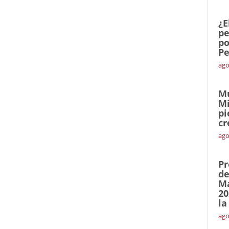
¿E
pe
po
Pe
ago
Mu
Mi
pi
cr
ago
Pr
de
Ma
20
la
ago