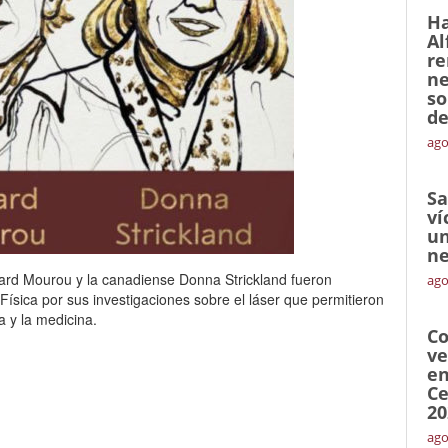
Ha
Al
re
ne
so
de
ago
Sa
ví
un
ne
rard Mourou y la canadiense Donna Strickland fueron
ago
ísica por sus investigaciones sobre el láser que permitieron
a y la medicina.
Co
ve
en
Ce
20
ago