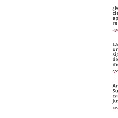
¿M
ci
ap
re
ago
La
ur
si
de
me
ago
Ar
Su
ca
Ju
ago