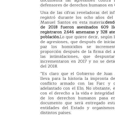
documenta las agresiones contra l
defensores de derechos humanos en 
Una de las cifras reveladoras del in
registró durante los ocho años del
Manuel Santos en esta materia:
desd
de 2018 fueron asesinados 609 líd
registraron 2.646 amenazas y 328 ate
población.
Lo que quiere decir, según 
de agresiones, que después de inicia
paz los homicidios se incremen
proporción después de la firma del 
las intimidaciones, que despunt
incrementaron en 2017 y no se deti
del 2018.
“Es claro que el Gobierno de Juan
lleva para la historia la impronta d
conflicto armado con las Farc y 
adelantado con el Eln. No obstante, e
con el derecho a la vida e integrida
de los derechos humanos pasa en 
documento que será entregado est
entidades del Estado y organismos 
distintos países.