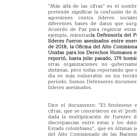
“Más allá de las cifras” es el nomb
pretende significar la confusión de d
agresiones contra líderes social
diferentes bases de datos que surg
Acuerdo de Paz para registrar estas 
ejemplo, mientras
la Defensoría del P
líderes fueron asesinados entre ener
de 2018, la Oficina del Alto Comision
Unidas para los Derechos Humanos e
reportó, hasta julio pasado, 179 homic
otras organizaciones no gubername
distintas, pero todas reportando que 
día es más vulnerable en los territ
período, Somos Defensores document
líderes asesinados.
Dice el documento: “El fenómeno v
cifras, que se convirtieron en el ‘pro
dada la multiplicación de fuentes d
discrepancias entre estas y los dat
Estado colombiano”, que en últimas so
del Alto Comisionado de las Nacion