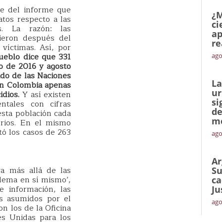
re del informe que
¿M
atos respecto a las
ci
es. La razón: las
ap
ieron después del
re
víctimas. Así, por
ueblo dice que 331
ago
o de 2016 y agosto
ado de las Naciones
La
n Colombia apenas
ur
idios.
Y así existen
si
ntales con cifras
de
esta población cada
me
orios. En el mismo
ó los casos de 263
ago
Ar
a más allá de las
Su
blema en sí mismo’,
ca
e información, las
Ju
os asumidos por el
ago
n los de la Oficina
es Unidas para los