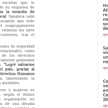
 escoltas que le
Ha
 de su esquema de
Al
ta la estación de
re
uca)
. Sanabria salió
ne
unciando que todo
so
l reagrupamiento
de
 viviendo los siete
onterizo, tras el
ago
ncejos de seguridad
Sa
ernacionales, como
ví
 de los derechos
un
icamente golpeadas
ne
.
“Logré salvarme
ago
l país, gracias al
s Derechos Humanos
ia, lamentando la
Co
 invisibles.
ve
res y mujeres es
en
, según el último
Ce
a organización no
20
ás de una década
ago