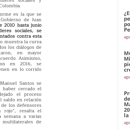
íderes sociales y
Colombia.
¿E
forme es la que se
pe
 Gobierno de Juan
po
e 2010 hasta junio
Pe
eres sociales, se
ntados contra esta
ago
lo muestra la curva
dos los diálogos de
taron, en mayor
Mu
acuerdo. Asimismo,
Mi
aron en 2016, se
pi
enen en lo corrido
cr
ago
 Manuel Santos se
e haber cerrado el
Pr
dejado el proceso
de
l saldo en relación
Ma
d de los defensores
20
rojo”, resalta el
la
a semana a varias
multilaterales de
ago