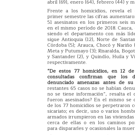
abril (69), enero (64), febrero (44) y m
Frente a los homicidios, revela el
primer semestre las cifras aumentaro
51 asesinatos en los primeros seis 
en el mismo período de 2018. Cauca, 
siendo el departamento con más líde
sigue Antioquia (12), Norte de Santand
Córdoba (5); Arauca, Chocó y Nariño 
Meta y Putumayo (3); Risaralda, Bogot
y Santander (2), y Quindío, Huila y 
respectivamente.
“De estos 77 homicidios, en 12 de 
consultadas confirman que los d
denunciado amenazas antes de su 
restantes 65 casos no se habían den
no se tiene información”, resalta e
fueron asesinados? En el mismo se
de los 77 homicidios se perpetraron 
sicariato; es decir, uno o varios hom
armados irrumpieron en las viviendas
cerca de ellas o en los caminos po
para dispararles y ocasionales la muer