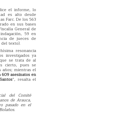
ice el informe, lo
dad es alto desde
as Farc. De los 563
trado en sus bases
iscalía General de
indagación, 59 en
ncia de jueces de
 del texto).
hísima resonancia
s investigados ya
que se trata de al
s cierto, pues se
s años; mientras el
 609 asesinatos en
Santos
”, resalta el
ial del Comité
anos de Arauca,
yo pasado en el
Bolaños.