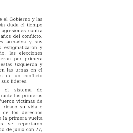
e el Gobierno y las
sin duda el tiempo
 agresiones contra
 años del conflicto,
res armados y sus
 estigmatizaron y
ño, las elecciones
dieron por primera
estas (izquierda y
en las urnas en el
s de un conflicto
 sus líderes.
r el sistema de
rante los primeros
fueron víctimas de
 riesgo su vida e
a de los derechos
la primera vuelta
s se reportaron
do de junio con 77,