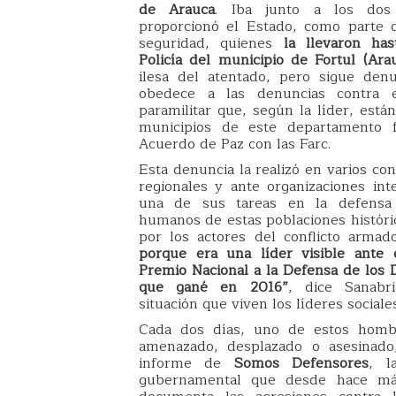
de Arauca
. Iba junto a los dos
proporcionó el Estado, como parte
seguridad, quienes
la llevaron has
Policía del municipio de Fortul (Ara
ilesa del atentado, pero sigue den
obedece a las denuncias contra e
paramilitar que, según la líder, están
municipios de este departamento fr
Acuerdo de Paz con las Farc.
Esta denuncia la realizó en varios co
regionales y ante organizaciones int
una de sus tareas en la defensa
humanos de estas poblaciones histór
por los actores del conflicto armado
porque era una líder visible ante e
Premio Nacional a la Defensa de lo
que gané en 2016”
, dice Sanabr
situación que viven los líderes sociales
Cada dos días, uno de estos homb
amenazado, desplazado o asesinado
informe de
Somos Defensores
, l
gubernamental que desde hace m