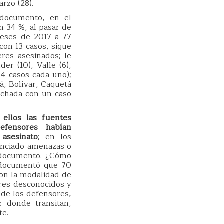
arzo (28).
 documento, en el
n 34 %, al pasar de
meses de 2017 a 77
con 13 casos, sigue
res asesinados; le
er (10), Valle (6),
(4 casos cada uno);
á, Bolívar, Caquetá
Vichada con un caso
ellos las fuentes
efensores habían
asesinato
; en los
unciado amenazas o
l documento. ¿Cómo
 documentó que 70
con la modalidad de
bres desconocidos y
 de los defensores,
r donde transitan,
te.