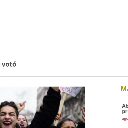
a votó
Má
Ab
pr
ago