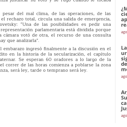
¿M
a pesar del mal clima, de las operaciones, de las
ci
 el rechazo total, circula una salida de emergencia,
ap
povetsky: “Una de las posibilidades es pedir una
re
 representación parlamentaria está dividida porque
ago
 cámara votó de otra, el recurso de una consulta
ay que analizarla”.
La
el embarazo ingresó finalmente a la discusión en el
ur
o en la historia de la secularización, el capítulo
si
aternar. Se esperan 60 oradores a lo largo de la
de
n el correr de las horas comienza a poblarse la zona
me
nza, será ley, tarde o temprano será ley.
ago
Ar
Su
ca
Ju
ago