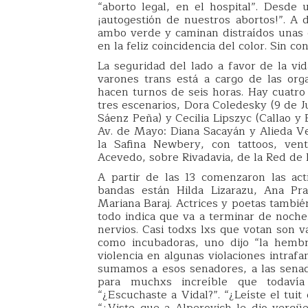
“aborto legal, en el hospital”. Desde u
¡autogestión de nuestros abortos!”. A
ambo verde y caminan distraídos unas ch
en la feliz coincidencia del color. Sin c
La seguridad del lado a favor de la vid
varones trans está a cargo de las orga
hacen turnos de seis horas. Hay cuatro
tres escenarios, Dora Coledesky (9 de J
Sáenz Peña) y Cecilia Lipszyc (Callao y
Av. de Mayo: Diana Sacayán y Alieda Ve
la Safina Newbery, con tattoos, vent
Acevedo, sobre Rivadavia, de la Red de P
A partir de las 13 comenzaron las act
bandas están Hilda Lizarazu, Ana Pra
Mariana Baraj. Actrices y poetas tambié
todo indica que va a terminar de noche.
nervios. Casi todxs lxs que votan son v
como incubadoras, uno dijo “la hemb
violencia en algunas violaciones intraf
sumamos a esos senadores, a las senador
para muchxs increíble que todavía
“¿Escuchaste a Vidal?”. “¿Leíste el tui
“¿Viste que a Alperovich le dio vergüe