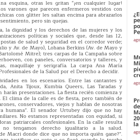
na esquina, otras les gritan “¡en cualquier lugar!
 dos varones que parecen enfermeros vestidos con
¿E
icas con glitter les saltan encima para abrazarlos
pe
onsentimiento, pero sin quejas.
po
a, la dignidad y los derechos de las mujeres y los
Pe
nizaciones políticas y sociales que, desde las 12,
ago
 postas de salud y seguridad en el corredor verde;
ulio y Av. de Mayo), Lohana Berkins (Av. de Mayo y
 Bartolomé Mitre); tres carpas de la Campaña sobre
Mu
rhoeven, con paneles, conversatorios y talleres, y
Mi
as, maquillaje y serigrafía. La carpa Ana María
pi
rofesionales de la Salud por el Derecho a decidir.
cr
ividades en los escenarios. Entre las cantantes y
ago
da, Anita Tijoux, Kumbia Queers, Las Taradas y
n harán presentaciones. La fiesta recién comienza y
 El clima de la calle es de fiesta, pero también de
Pr
arones, conservadores, viejos y hablan de nosotras
de
ra humana”. El senador Urtubey dijo que no hay
Ma
amiliares. No estamos representadas con equidad, si
20
as patriarcales confesionales. En la calle resulta
la
 no tengamos derecho igualitario a la salud.
ago
t de Macri donde dice que no importa quién gane?”.
nza justificar su voto y se fugó cuando le tocaba