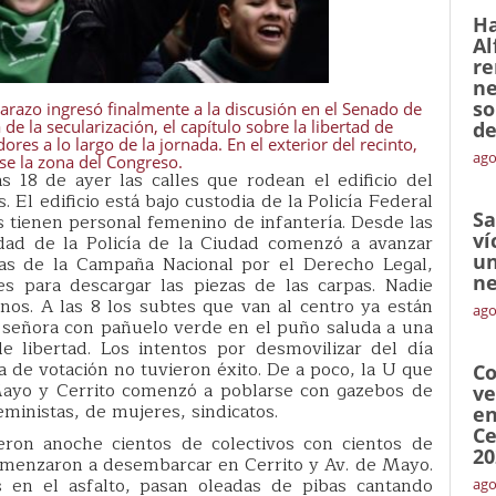
Ha
Al
re
ne
so
barazo ingresó finalmente a la discusión en el Senado de
de la secularización, el capítulo sobre la libertad de
de
es a lo largo de la jornada. En el exterior del recinto,
ago
se la zona del Congreso.
 18 de ayer las calles que rodean el edificio del
. El edificio está bajo custodia de la Policía Federal
Sa
s tienen personal femenino de infantería. Desde las
ví
idad de la Policía de la Ciudad comenzó a avanzar
un
istas de la Campaña Nacional por el Derecho Legal,
ne
s para descargar las piezas de las carpas. Nadie
os. A las 8 los subtes que van al centro ya están
ago
a señora con pañuelo verde en el puño saluda a una
libertad. Los intentos por desmovilizar del día
a de votación no tuvieron éxito. De a poco, la U que
Co
Mayo y Cerrito comenzó a poblarse con gazebos de
ve
inistas, de mujeres, sindicatos.
en
Ce
eron anoche cientos de colectivos con cientos de
20
omenzaron a desembarcar en Cerrito y Av. de Mayo.
s en el asfalto, pasan oleadas de pibas cantando
ago