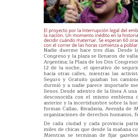
El proyecto por la Interrupción legal del em
la nación. Un momento inédito en la historia 
decidir cuándo maternar. Se esperan 60 orador
con el correr de las horas comienza a poblar
Nadie duerme hace tres días. Desde las
Congreso y la plaza se llenaron de vallas
Argentina; la Plaza de los Dos Congreso
12 de la noche, el operativo de segur
hacia otras calles, mientras las activ
Seguro y Gratuito guiaban los camione
durmió y a nadie parece importarle men
llenos. Desde adentro de la línea A un
desconocida con el mismo emblema de 
anterior y la incertidumbre sobre la hor
forman Callao, Rivadavia, Avenida de 
organizaciones de derechos humanos, fem
De cada ciudad y cada provincia parti
miles de chicas que desde la mañana c
Mientras se terminan de fijar gazebo